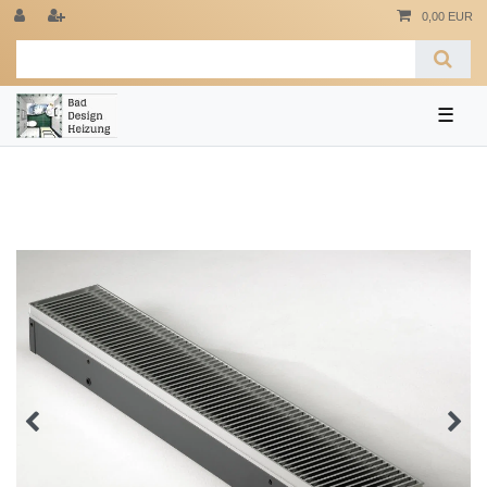
0,00 EUR
☰