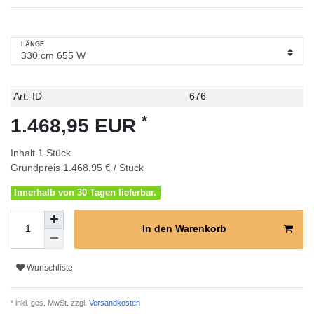
LÄNGE
Technisches
Wert
Art.-ID
676
Merkmal
*
1.468,95 EUR
Inhalt
1
Stück
Grundpreis
1.468,95 € / Stück
Innerhalb von 30 Tagen lieferbar.
In den Warenkorb
Wunschliste
* inkl. ges. MwSt. zzgl.
Versandkosten