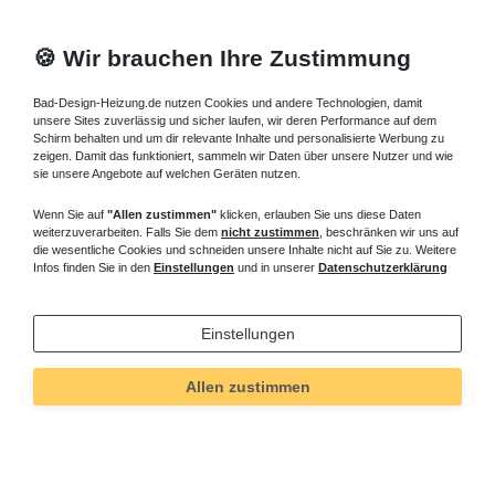
🍪 Wir brauchen Ihre Zustimmung
Bad-Design-Heizung.de nutzen Cookies und andere Technologien, damit
unsere Sites zuverlässig und sicher laufen, wir deren Performance auf dem
Schirm behalten und um dir relevante Inhalte und personalisierte Werbung zu
zeigen. Damit das funktioniert, sammeln wir Daten über unsere Nutzer und wie
sie unsere Angebote auf welchen Geräten nutzen.
Wenn Sie auf
"Allen zustimmen"
klicken, erlauben Sie uns diese Daten
weiterzuverarbeiten. Falls Sie dem
nicht zustimmen
, beschränken wir uns auf
die wesentliche Cookies und schneiden unsere Inhalte nicht auf Sie zu. Weitere
Infos finden Sie in den
Einstellungen
und in unserer
Datenschutzerklärung
Einstellungen
Allen zustimmen
Technisches
Wert
Art.-ID
676
Merkmal