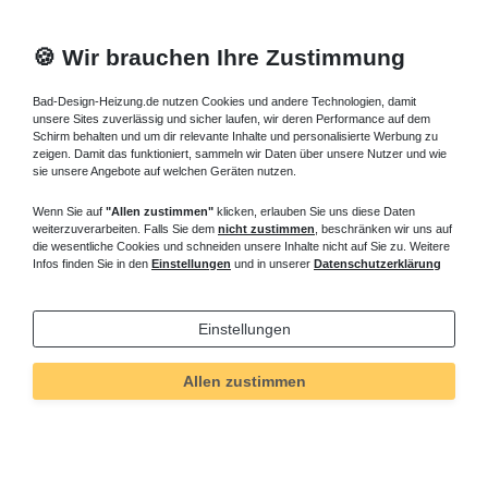
🍪 Wir brauchen Ihre Zustimmung
Bad-Design-Heizung.de nutzen Cookies und andere Technologien, damit
unsere Sites zuverlässig und sicher laufen, wir deren Performance auf dem
Schirm behalten und um dir relevante Inhalte und personalisierte Werbung zu
zeigen. Damit das funktioniert, sammeln wir Daten über unsere Nutzer und wie
sie unsere Angebote auf welchen Geräten nutzen.
Wenn Sie auf
"Allen zustimmen"
klicken, erlauben Sie uns diese Daten
weiterzuverarbeiten. Falls Sie dem
nicht zustimmen
, beschränken wir uns auf
die wesentliche Cookies und schneiden unsere Inhalte nicht auf Sie zu. Weitere
Infos finden Sie in den
Einstellungen
und in unserer
Datenschutzerklärung
Einstellungen
Allen zustimmen
Technisches
Wert
Art.-ID
283
Merkmal