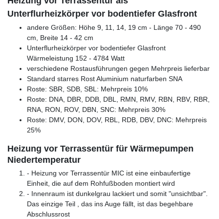
Heizung vor Terrassentür als
Unterflurheizkörper vor bodentiefer Glasfront
andere Größen: Höhe 9, 11, 14, 19 cm - Länge 70 - 490
cm, Breite 14 - 42 cm
Unterflurheizkörper vor bodentiefer Glasfront
Wärmeleistung 152 - 4784 Watt
verschiedene Rostausführungen gegen Mehrpreis lieferbar
Standard starres Rost Aluminium naturfarben SNA
Roste: SBR, SDB, SBL: Mehrpreis 10%
Roste: DNA, DBR, DDB, DBL, RMN, RMV, RBN, RBV, RBR,
RNA, RON, ROV, DBN, SNC: Mehrpreis 30%
Roste: DMV, DON, DOV, RBL, RDB, DBV, DNC: Mehrpreis
25%
Heizung vor Terrassentür für Wärmepumpen
Niedertemperatur
- Heizung vor Terrassentür MIC ist eine einbaufertige
Einheit, die auf dem Rohfußboden montiert wird
- Innenraum ist dunkelgrau lackiert und somit "unsichtbar".
Das einzige Teil , das ins Auge fällt, ist das begehbare
Abschlussrost