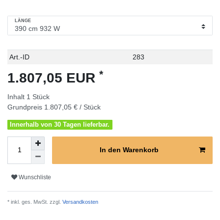
LÄNGE
Technisches
Wert
Art.-ID
283
Merkmal
*
1.807,05 EUR
Inhalt
1
Stück
Grundpreis
1.807,05 € / Stück
Innerhalb von 30 Tagen lieferbar.
In den Warenkorb
Wunschliste
* inkl. ges. MwSt. zzgl.
Versandkosten