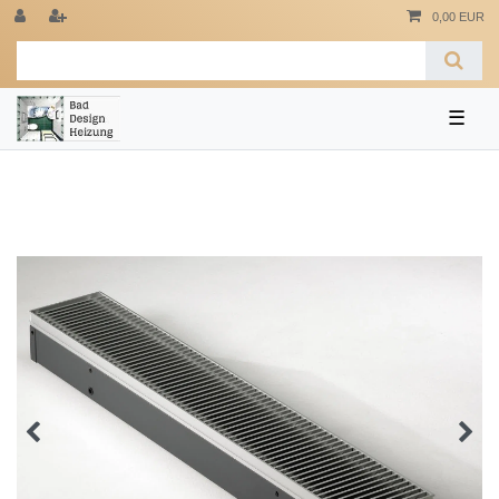
0,00 EUR
☰