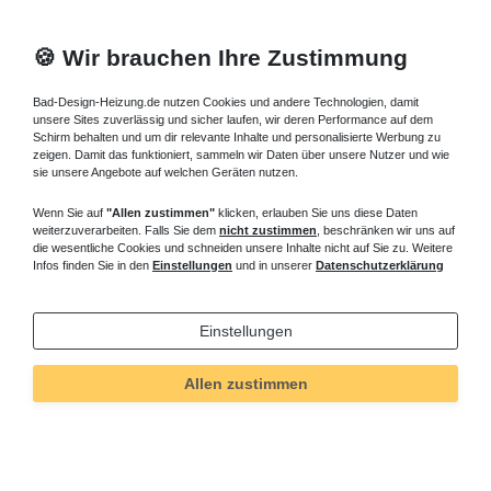
🍪 Wir brauchen Ihre Zustimmung
Bad-Design-Heizung.de nutzen Cookies und andere Technologien, damit
unsere Sites zuverlässig und sicher laufen, wir deren Performance auf dem
Schirm behalten und um dir relevante Inhalte und personalisierte Werbung zu
zeigen. Damit das funktioniert, sammeln wir Daten über unsere Nutzer und wie
sie unsere Angebote auf welchen Geräten nutzen.
Wenn Sie auf
"Allen zustimmen"
klicken, erlauben Sie uns diese Daten
weiterzuverarbeiten. Falls Sie dem
nicht zustimmen
, beschränken wir uns auf
die wesentliche Cookies und schneiden unsere Inhalte nicht auf Sie zu. Weitere
Infos finden Sie in den
Einstellungen
und in unserer
Datenschutzerklärung
Einstellungen
Allen zustimmen
Technisches
Wert
Art.-ID
283
Merkmal