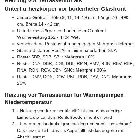
Heizung vor Terrassentür als
Unterflurheizkörper vor bodentiefer Glasfront
andere Größen: Höhe 9, 11, 14, 19 cm - Länge 70 - 490
cm, Breite 14 - 42 cm
Unterflurheizkörper vor bodentiefer Glasfront
Wärmeleistung 152 - 4784 Watt
verschiedene Rostausführungen gegen Mehrpreis lieferbar
Standard starres Rost Aluminium naturfarben SNA
Roste: SBR, SDB, SBL: Mehrpreis 10%
Roste: DNA, DBR, DDB, DBL, RMN, RMV, RBN, RBV, RBR,
RNA, RON, ROV, DBN, SNC: Mehrpreis 30%
Roste: DMV, DON, DOV, RBL, RDB, DBV, DNC: Mehrpreis
25%
Heizung vor Terrassentür für Wärmepumpen
Niedertemperatur
- Heizung vor Terrassentür MIC ist eine einbaufertige
Einheit, die auf dem Rohfußboden montiert wird
- Innenraum ist dunkelgrau lackiert und somit "unsichtbar".
Das einzige Teil , das ins Auge fällt, ist das begehbare
Abschlussrost