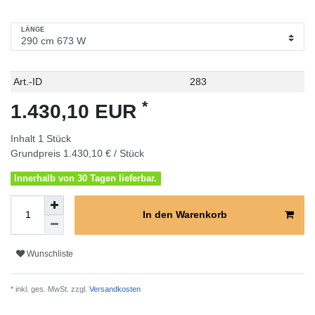
LÄNGE
Technisches
Wert
Art.-ID
283
Merkmal
*
1.430,10 EUR
Inhalt
1
Stück
Grundpreis
1.430,10 € / Stück
Innerhalb von 30 Tagen lieferbar.
In den Warenkorb
Wunschliste
* inkl. ges. MwSt. zzgl.
Versandkosten