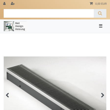
0,00 EUR
☰