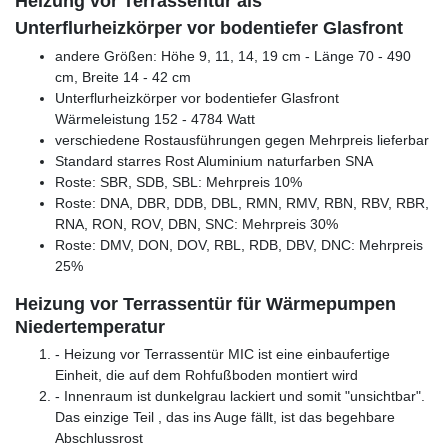
Heizung vor Terrassentür als
Unterflurheizkörper vor bodentiefer Glasfront
andere Größen: Höhe 9, 11, 14, 19 cm - Länge 70 - 490
cm, Breite 14 - 42 cm
Unterflurheizkörper vor bodentiefer Glasfront
Wärmeleistung 152 - 4784 Watt
verschiedene Rostausführungen gegen Mehrpreis lieferbar
Standard starres Rost Aluminium naturfarben SNA
Roste: SBR, SDB, SBL: Mehrpreis 10%
Roste: DNA, DBR, DDB, DBL, RMN, RMV, RBN, RBV, RBR,
RNA, RON, ROV, DBN, SNC: Mehrpreis 30%
Roste: DMV, DON, DOV, RBL, RDB, DBV, DNC: Mehrpreis
25%
Heizung vor Terrassentür für Wärmepumpen
Niedertemperatur
- Heizung vor Terrassentür MIC ist eine einbaufertige
Einheit, die auf dem Rohfußboden montiert wird
- Innenraum ist dunkelgrau lackiert und somit "unsichtbar".
Das einzige Teil , das ins Auge fällt, ist das begehbare
Abschlussrost