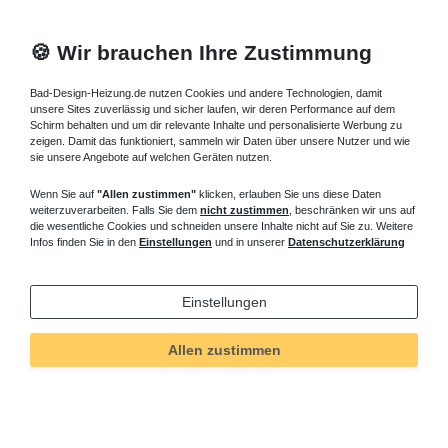
🍪 Wir brauchen Ihre Zustimmung
Bad-Design-Heizung.de nutzen Cookies und andere Technologien, damit
unsere Sites zuverlässig und sicher laufen, wir deren Performance auf dem
Schirm behalten und um dir relevante Inhalte und personalisierte Werbung zu
zeigen. Damit das funktioniert, sammeln wir Daten über unsere Nutzer und wie
sie unsere Angebote auf welchen Geräten nutzen.
Wenn Sie auf
"Allen zustimmen"
klicken, erlauben Sie uns diese Daten
weiterzuverarbeiten. Falls Sie dem
nicht zustimmen
, beschränken wir uns auf
die wesentliche Cookies und schneiden unsere Inhalte nicht auf Sie zu. Weitere
Infos finden Sie in den
Einstellungen
und in unserer
Datenschutzerklärung
Einstellungen
Allen zustimmen
Technisches
Wert
Art.-ID
283
Merkmal