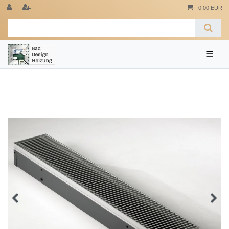
0,00 EUR
☰