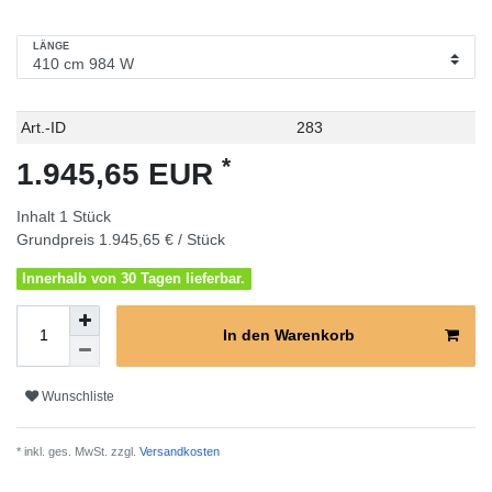
LÄNGE
Technisches
Wert
Art.-ID
283
Merkmal
*
1.945,65 EUR
Inhalt
1
Stück
Grundpreis
1.945,65 € / Stück
Innerhalb von 30 Tagen lieferbar.
In den Warenkorb
Wunschliste
* inkl. ges. MwSt. zzgl.
Versandkosten