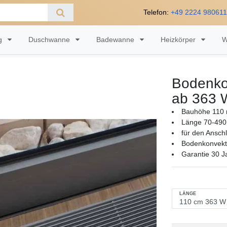
Telefon:
+49 2224 98061
ng
Duschwanne
Badewanne
Heizkörper
W
Bodenko
ab 363 
Bauhöhe 110 
Länge 70-490
für den Ansch
Bodenkonvekto
Garantie 30 J
LÄNGE