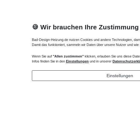
🍪 Wir brauchen Ihre Zustimmung
Bad-Design-Heizung.de nutzen Cookies und andere Technologien, damit 
Damit das funktioniert, sammeln wir Daten über unsere Nutzer und wie
Bodenkonvektor Anschlusssatz Ferneinsteller
Unterflurk
Wenn Sie auf
"Allen zustimmen"
klicken, erlauben Sie uns diese Date
Infos finden Sie in den
Einstellungen
und in unserer
Datenschutzerkl
201,65 € *
30,19 
1
Stück
|
*
inkl. ges. MwSt.
zzgl.
Versandkosten
Einstellungen
*
inkl. ges