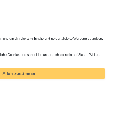
 und um dir relevante Inhalte und personalisierte Werbung zu zeigen.
er
Unterflurkonvektor Höheneinstellung 4,5 cm
Unterflur
liche Cookies und schneiden unsere Inhalte nicht auf Sie zu. Weitere
9,66 € *
28,98 
1
Satz
| 9,66 € / Satz
1
Meter
Allen zustimmen
*
inkl. ges. MwSt.
zzgl.
Versandkosten
*
inkl. ge