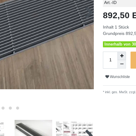
Technisches
Wert
Art.-ID
Merkmal
892,50
Inhalt
1
Stück
Grundpreis
892,5
Innerhalb von 30
Wunschliste
* inkl. ges. MwSt. zzgl.