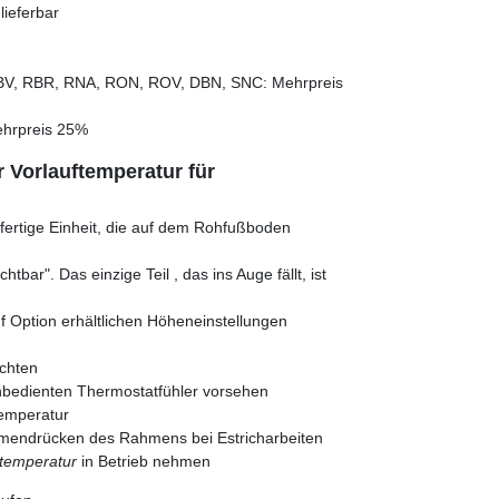
ieferbar
BV, RBR, RNA, RON, ROV, DBN, SNC: Mehrpreis
hrpreis 25%
 Vorlauftemperatur für
fertige Einheit, die auf dem Rohfußboden
tbar". Das einzige Teil , das ins Auge fällt, ist
uf Option erhältlichen Höheneinstellungen
chten
rnbedienten Thermostatfühler vorsehen
temperatur
mmendrücken des Rahmens bei Estricharbeiten
rtemperatur
in Betrieb nehmen