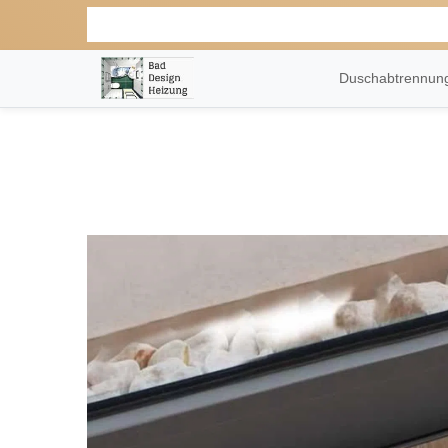
Duschabtrennu