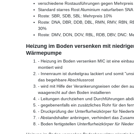
verschiedene Rostausführungen gegen Mehrpreis l
Standard starres Rost Aluminium naturfarben SNA
Roste: SBR, SDB, SBL: Mehrpreis 10%
Roste: DNA, DBR, DDB, DBL, RMN, RMV, RBN, R
30%
Roste: DMV, DON, DOV, RBL, RDB, DBV, DNC: Me
Heizung im Boden versenken mit niedriger
Wärmepumpe
- Heizung im Boden versenken MIC ist eine einbau
montiert wird
- Innenraum ist dunkelgrau lackiert und somit "unsich
das begehbare Abschlussrost
- wird mit Hilfe der Verankerungseisen oder den a
waagerecht auf den Boden installieren
- Leitungen durchziehen und Durchführungen abdi
- gegebenenfalls ein zusätzliches Rohr für den fe
- Druckprüfung der Unterflurheizkörper für Nieder
- Abstandshalter anbringen, verhindert das Zusa
- Boden fertigstellen
Unterflurheizkörper für Niede