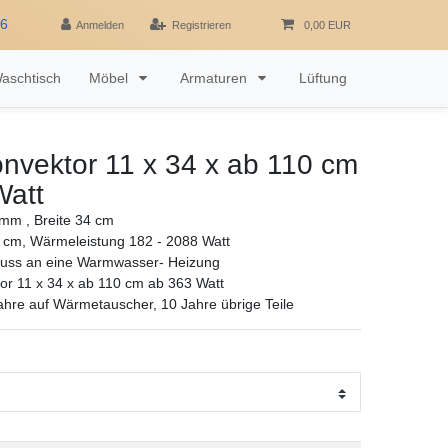
16
Anmelden
Registrieren
0,00 EUR
aschtisch
Möbel
Armaturen
Lüftung
nvektor 11 x 34 x ab 110 cm
Watt
mm , Breite 34 cm
 cm, Wärmeleistung 182 - 2088 Watt
luss an eine Warmwasser- Heizung
r 11 x 34 x ab 110 cm ab 363 Watt
ahre auf Wärmetauscher, 10 Jahre übrige Teile