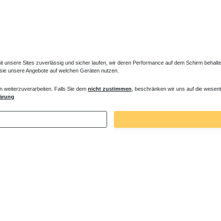
unsere Sites zuverlässig und sicher laufen, wir deren Performance auf dem Schirm behalten
 sie unsere Angebote auf welchen Geräten nutzen.
onvektor Isolierstreifen
Bodenkonvektor Anschlusssatz Fernfühl
n weiterzuverarbeiten. Falls Sie dem
nicht zustimmen
, beschränken wir uns auf die wesent
ärung
€ *
201,65 € *
 30,19 € / Stück
*
inkl. ges. MwSt.
zzgl.
Versandkosten
. MwSt.
zzgl.
Versandkosten
Zuletzt angesehene Artikel