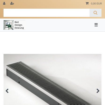
0,00 EUR
☰