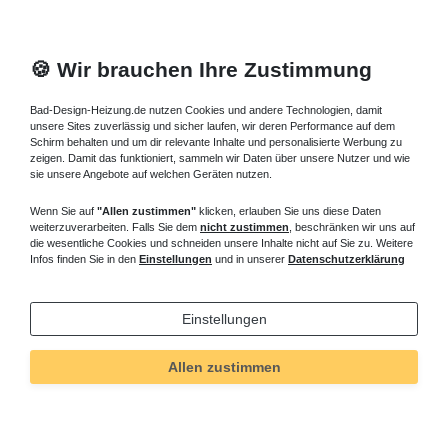
🍪 Wir brauchen Ihre Zustimmung
Bad-Design-Heizung.de nutzen Cookies und andere Technologien, damit
unsere Sites zuverlässig und sicher laufen, wir deren Performance auf dem
Schirm behalten und um dir relevante Inhalte und personalisierte Werbung zu
zeigen. Damit das funktioniert, sammeln wir Daten über unsere Nutzer und wie
sie unsere Angebote auf welchen Geräten nutzen.
Wenn Sie auf
"Allen zustimmen"
klicken, erlauben Sie uns diese Daten
weiterzuverarbeiten. Falls Sie dem
nicht zustimmen
, beschränken wir uns auf
die wesentliche Cookies und schneiden unsere Inhalte nicht auf Sie zu. Weitere
Infos finden Sie in den
Einstellungen
und in unserer
Datenschutzerklärung
Einstellungen
Allen zustimmen
Technisches
Wert
Art.-ID
760