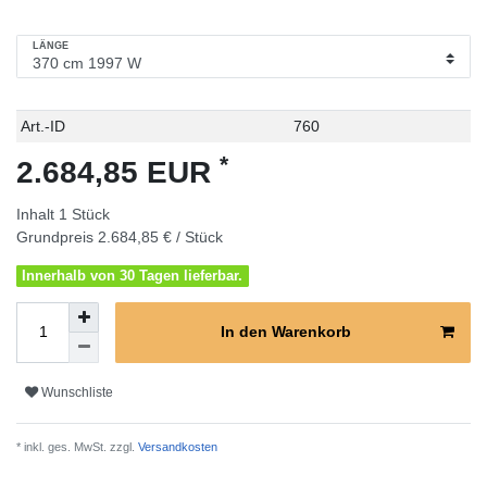
LÄNGE
Technisches
Wert
Art.-ID
760
Merkmal
*
2.684,85 EUR
Inhalt
1
Stück
Grundpreis
2.684,85 € / Stück
Innerhalb von 30 Tagen lieferbar.
In den Warenkorb
Wunschliste
* inkl. ges. MwSt. zzgl.
Versandkosten