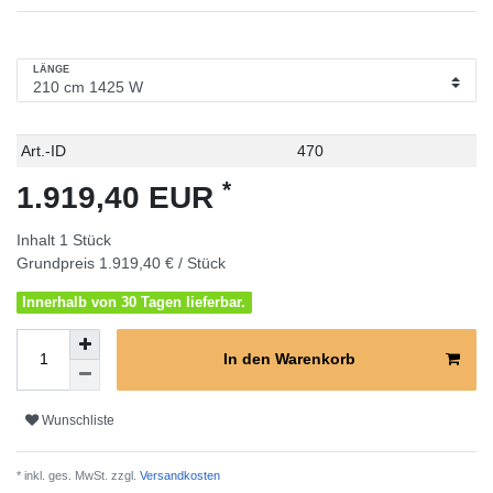
LÄNGE
Technisches
Wert
Art.-ID
470
Merkmal
*
1.919,40 EUR
Inhalt
1
Stück
Grundpreis
1.919,40 € / Stück
Innerhalb von 30 Tagen lieferbar.
In den Warenkorb
Wunschliste
* inkl. ges. MwSt. zzgl.
Versandkosten