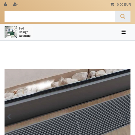
0,00 EUR
☰