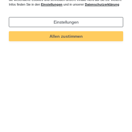
Infos finden Sie in den
Einstellungen
und in unserer
Datenschutzerklärung
Einstellungen
Allen zustimmen
Technisches
Wert
Art.-ID
4451
Merkmal
Informationen
Versand und Zahlung
Bei Fragen helfen wir zum Ortstarif:
Kontakt