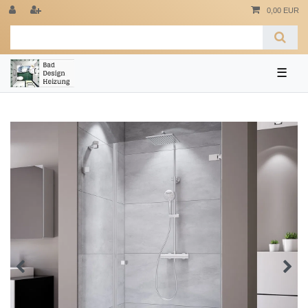
0,00 EUR
☰