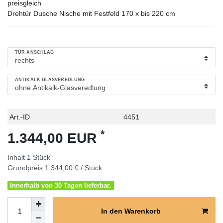
preisgleich
Drehtür Dusche Nische mit Festfeld 170 x bis 220 cm
TÜR ANSCHLAG
ANTIKALK-GLASVEREDLUNG
Technisches
Wert
Art.-ID
4451
Merkmal
*
1.344,00 EUR
Inhalt
1
Stück
Grundpreis
1.344,00 € / Stück
Innerhalb von 30 Tagen lieferbar.
In den Warenkorb