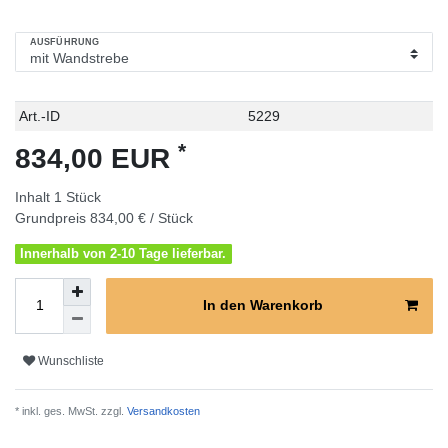
AUSFÜHRUNG
Technisches
Wert
Art.-ID
5229
Merkmal
*
834,00 EUR
Inhalt
1
Stück
Grundpreis
834,00 € / Stück
Innerhalb von 2-10 Tage lieferbar.
In den Warenkorb
Wunschliste
* inkl. ges. MwSt. zzgl.
Versandkosten