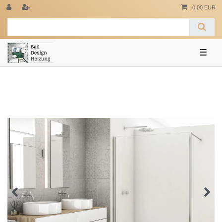
0,00 EUR
☰