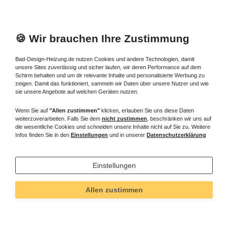
🍪 Wir brauchen Ihre Zustimmung
Bad-Design-Heizung.de nutzen Cookies und andere Technologien, damit
unsere Sites zuverlässig und sicher laufen, wir deren Performance auf dem
Schirm behalten und um dir relevante Inhalte und personalisierte Werbung zu
zeigen. Damit das funktioniert, sammeln wir Daten über unsere Nutzer und wie
sie unsere Angebote auf welchen Geräten nutzen.
Wenn Sie auf
"Allen zustimmen"
klicken, erlauben Sie uns diese Daten
weiterzuverarbeiten. Falls Sie dem
nicht zustimmen
, beschränken wir uns auf
die wesentliche Cookies und schneiden unsere Inhalte nicht auf Sie zu. Weitere
Infos finden Sie in den
Einstellungen
und in unserer
Datenschutzerklärung
Einstellungen
Technisches
Wert
Art.-ID
5229
Allen zustimmen
Merkmal
Informationen