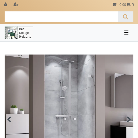
0,00 EUR
☰