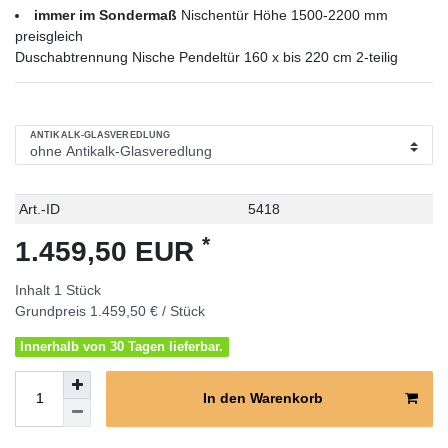
immer im Sondermaß
Nischentür Höhe 1500-2200 mm
preisgleich
Duschabtrennung Nische Pendeltür 160 x bis 220 cm 2-teilig
ANTIKALK-GLASVEREDLUNG
Technisches
Wert
Art.-ID
5418
Merkmal
*
1.459,50 EUR
Inhalt
1
Stück
Grundpreis
1.459,50 € / Stück
Innerhalb von 30 Tagen lieferbar.
In den Warenkorb