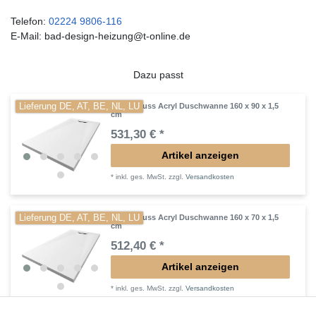
Telefon:
02224 9806-116
E-Mail: bad-design-heizung@t-online.de
Dazu passt
Lieferung DE, AT, BE, NL, LU
Mineralguss Acryl Duschwanne 160 x 90 x 1,5
cm
531,30 € *
Artikel anzeigen
*
inkl. ges. MwSt.
zzgl.
Versandkosten
Lieferung DE, AT, BE, NL, LU
Mineralguss Acryl Duschwanne 160 x 70 x 1,5
cm
512,40 € *
Artikel anzeigen
*
inkl. ges. MwSt.
zzgl.
Versandkosten