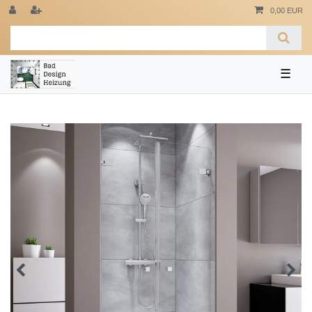
0,00 EUR
☰