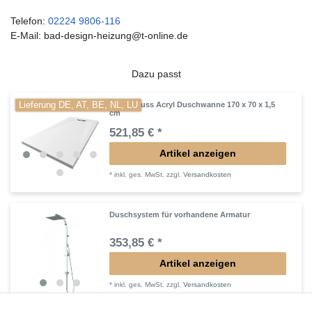
Telefon:
02224 9806-116
E-Mail: bad-design-heizung@t-online.de
Dazu passt
Lieferung DE, AT, BE, NL, LU
Mineralguss Acryl Duschwanne 170 x 70 x 1,5
cm
521,85 € *
Artikel anzeigen
*
inkl. ges. MwSt.
zzgl.
Versandkosten
Duschsystem für vorhandene Armatur
353,85 € *
Artikel anzeigen
*
inkl. ges. MwSt.
zzgl.
Versandkosten