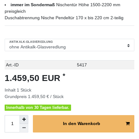
immer im Sondermaß
Nischentür Höhe 1500-2200 mm
preisgleich
Duschabtrennung Nische Pendeltür 170 x bis 220 cm 2-teilig
ANTIKALK-GLASVEREDLUNG
Technisches
Wert
Art.-ID
5417
Merkmal
*
1.459,50 EUR
Inhalt
1
Stück
Grundpreis
1.459,50 € / Stück
Innerhalb von 30 Tagen lieferbar.
In den Warenkorb