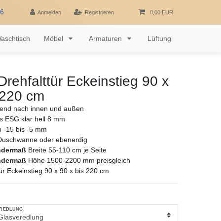
16
Anmelden
Registrieren
0,00 EUR
aschtisch
Möbel
Armaturen
Lüftung
rehfalttür Eckeinstieg 90 x
 220 cm
nend nach innen und außen
as ESG klar hell 8 mm
h -15 bis -5 mm
Duschwanne oder ebenerdig
ndermaß
Breite 55-110 cm je Seite
ndermaß
Höhe 1500-2200 mm preisgleich
ür Eckeinstieg 90 x 90 x bis 220 cm
EREDLUNG