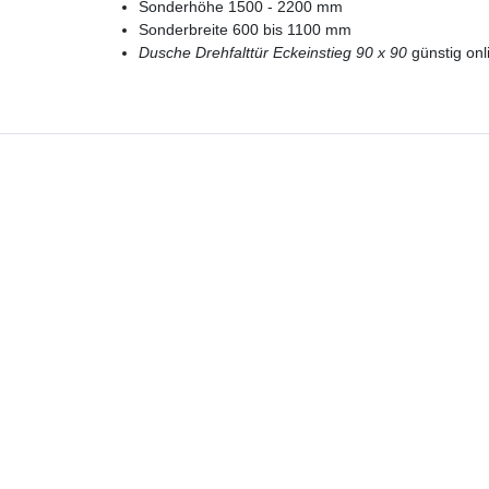
Sonderhöhe 1500 - 2200 mm
Sonderbreite 600 bis 1100 mm
Dusche Drehfalttür Eckeinstieg 90 x 90
günstig onl
Hotline
Telefon:
02224 9806-116
E-Mail: bad-design-heizung@t-online.de
Lieferung DE, AT, BE, NL, LU
Lieferun