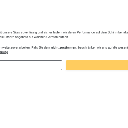
unsere Sites zuverlässig und sicher laufen, wir deren Performance auf dem Schirm behalten
 sie unsere Angebote auf welchen Geräten nutzen.
n weiterzuverarbeiten. Falls Sie dem
nicht zustimmen
, beschränken wir uns auf die wesent
ss Duschwanne Steinoptik 90 x 90 x 1,5
Mineralguss Duschwanne plan 90 x 90 
ärung
 € *
549,15 € *
. MwSt.
zzgl.
Versandkosten
*
inkl. ges. MwSt.
zzgl.
Versandkosten
Zuletzt angesehene Artikel