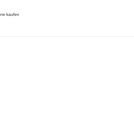
ine kaufen
Dazu passt
g DE, AT, BE, NL, LU
Lieferung DE, AT, BE, NL, LU