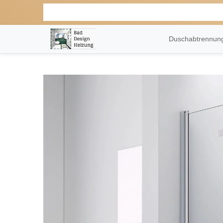
Duschabtrennu