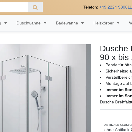
Telefon:
+49 2224 98061
ng
Duschwanne
Badewanne
Heizkörper
W
Dusche D
90 x bis
Pendeltür öff
Sicherheitsgl
Verstellbereic
Montage auf 
immer im So
immer im So
Dusche Drehfaltt
ANTIKALK-GLASV