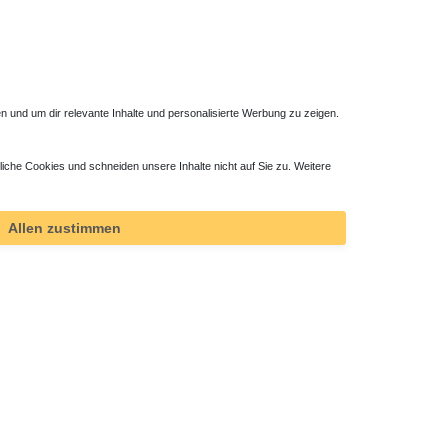
 und um dir relevante Inhalte und personalisierte Werbung zu zeigen.
liche Cookies und schneiden unsere Inhalte nicht auf Sie zu. Weitere
cm
Duschwanne Mineralguss 90 x 90 x 2 cm
396,90 € *
Allen zustimmen
*
inkl. ges. MwSt.
zzgl.
Versandkosten