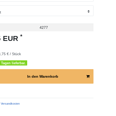
4277
*
75 EUR
,75 € / Stück
 Tagen lieferbar.
In den Warenkorb
Versandkosten