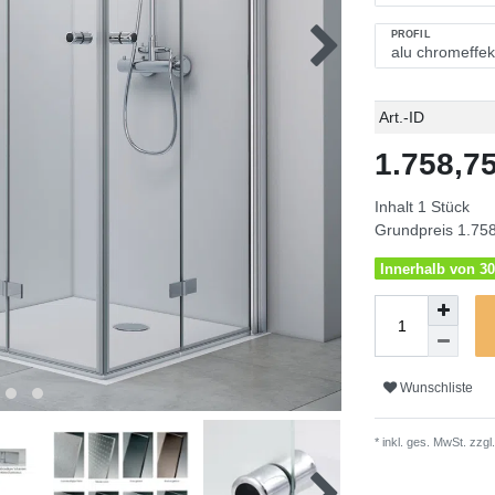
PROFIL
Technisches
Wert
Art.-ID
Merkmal
1.758,
Inhalt
1
Stück
Grundpreis
1.758
Innerhalb von 30
Wunschliste
* inkl. ges. MwSt. zzgl.