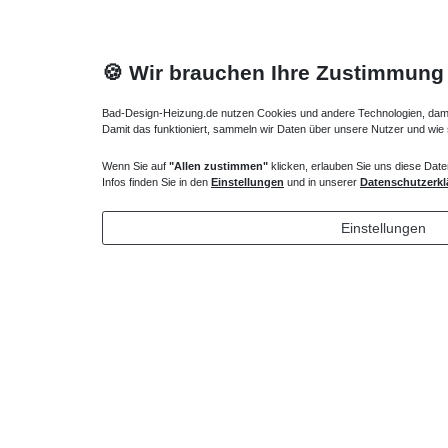
🍪 Wir brauchen Ihre Zustimmung
Bad-Design-Heizung.de nutzen Cookies und andere Technologien, damit 
Damit das funktioniert, sammeln wir Daten über unsere Nutzer und wie
Wenn Sie auf
"Allen zustimmen"
klicken, erlauben Sie uns diese Date
Mineralguss Acryl Duschwanne 90 x 90 x 1,5 cm
Mineralgu
Infos finden Sie in den
Einstellungen
und in unserer
Datenschutzerkl
cm
453,60 € *
651,00
Einstellungen
*
inkl. ges. MwSt.
zzgl.
Versandkosten
*
inkl. ges
Lieferung DE, AT, BE, NL, LU