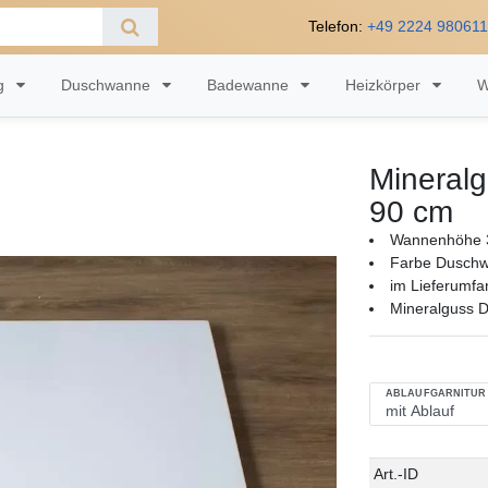
Telefon:
+49 2224 98061
ng
Duschwanne
Badewanne
Heizkörper
W
Mineral
90 cm
Wannenhöhe 
Farbe Dusch
im Lieferumfa
Mineralguss 
ABLAUFGARNITUR
Technisches
Wert
Art.-ID