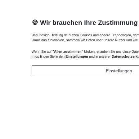
🍪 Wir brauchen Ihre Zustimmung
Bad-Design-Heizung.de nutzen Cookies und andere Technologien, damit 
Damit das funktioniert, sammeln wir Daten über unsere Nutzer und wie
Wenn Sie auf
"Allen zustimmen"
klicken, erlauben Sie uns diese Date
Dusche Drehfalttür Eckeinstieg 90 x 90 x bis 220
Infos finden Sie in den
Einstellungen
und in unserer
Datenschutzerkl
cm
1.758,75 € *
Einstellungen
*
inkl. ges. MwSt.
zzgl.
Versandkosten
Lieferung DE, AT, BE, NL, LU