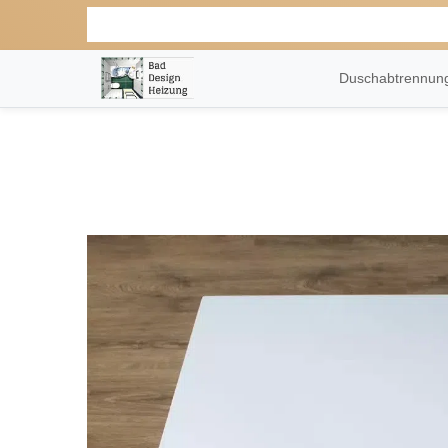
Duschabtrennu