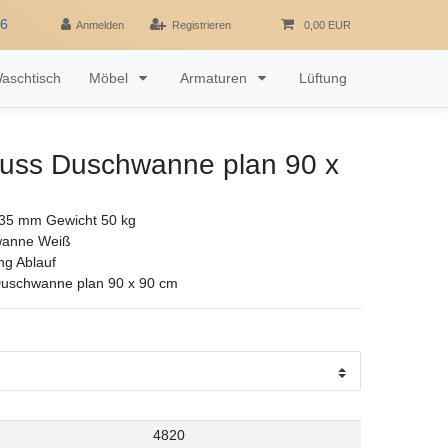
16
Anmelden
Registrieren
0,00 EUR
aschtisch
Möbel
Armaturen
Lüftung
guss Duschwanne plan 90 x
35 mm Gewicht 50 kg
wanne Weiß
ng Ablauf
Duschwanne plan 90 x 90 cm
4820