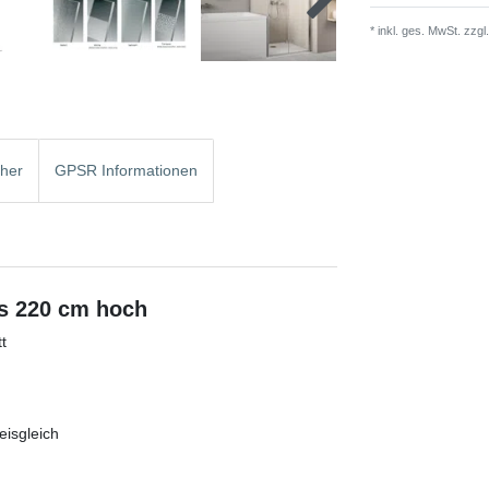
* inkl. ges. MwSt. zzgl.
cher
GPSR Informationen
is 220 cm hoch
t
isgleich