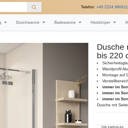
Telefon:
+49 2224 98061
ng
Duschwanne
Badewanne
Heizkörper
W
Dusche m
bis 220
Sicherheitsgl
Wandprofil Alu
Montage auf 
Verstellberei
immer im So
immer im So
immer im So
Dusche mit Seite
TÜR ANSCHLAG