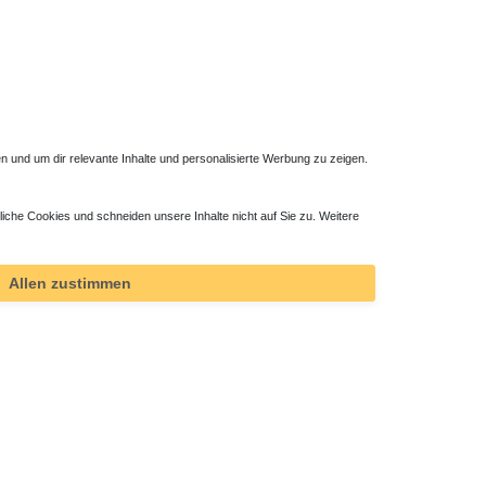
 und um dir relevante Inhalte und personalisierte Werbung zu zeigen.
liche Cookies und schneiden unsere Inhalte nicht auf Sie zu. Weitere
Duschsystem mit Brausethermostat
488,25 € *
Allen zustimmen
*
inkl. ges. MwSt.
zzgl.
Versandkosten