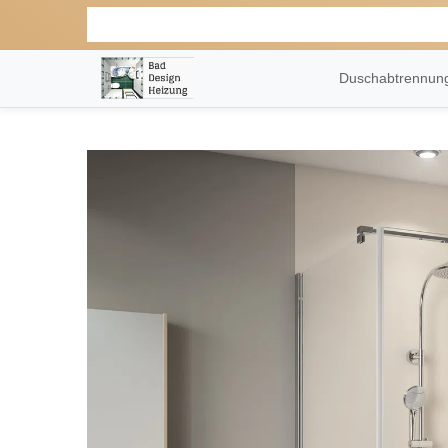
Duschabtrennu