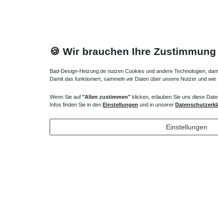
🍪 Wir brauchen Ihre Zustimmung
Bad-Design-Heizung.de nutzen Cookies und andere Technologien, damit 
Damit das funktioniert, sammeln wir Daten über unsere Nutzer und wie
Wenn Sie auf
"Allen zustimmen"
klicken, erlauben Sie uns diese Date
Duschsystem mit Einhebelmischer
Duschsys
Infos finden Sie in den
Einstellungen
und in unserer
Datenschutzerkl
365,40 € *
405,30
Einstellungen
*
inkl. ges. MwSt.
zzgl.
Versandkosten
*
inkl. ges
Profil schwarz, chrom, ...