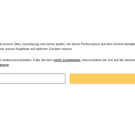
unsere Sites zuverlässig und sicher laufen, wir deren Performance auf dem Schirm behalten
 sie unsere Angebote auf welchen Geräten nutzen.
n weiterzuverarbeiten. Falls Sie dem
nicht zustimmen
, beschränken wir uns auf die wesent
tem ohne Armatur
Duschsäule Thermostat Glasablage
ärung
 € *
488,25 € *
. MwSt.
zzgl.
Versandkosten
*
inkl. ges. MwSt.
zzgl.
Versandkosten
Zuletzt angesehene Artikel