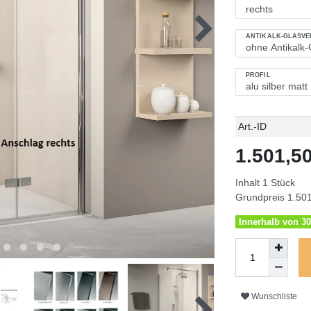
ANTIKALK-GLASV
PROFIL
Technisches
Wert
Art.-ID
Merkmal
1.501,
Inhalt
1
Stück
Grundpreis
1.501
Innerhalb von 30
Wunschliste