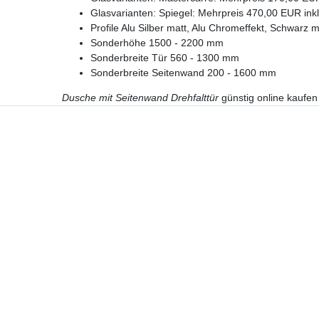
Glasvarianten: Spiegel: Mehrpreis 470,00 EUR inkl
Profile Alu Silber matt, Alu Chromeffekt, Schwarz m
Sonderhöhe 1500 - 2200 mm
Sonderbreite Tür 560 - 1300 mm
Sonderbreite Seitenwand 200 - 1600 mm
Dusche mit Seitenwand Drehfalttür
günstig online kaufen
Hotline
Telefon:
02224 9806-116
E-Mail: bad-design-heizung@t-online.de