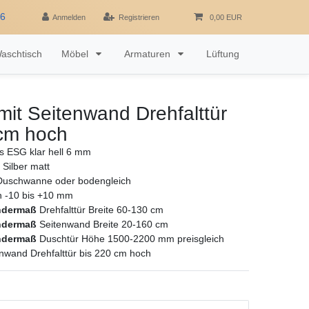
16
Anmelden
Registrieren
0,00 EUR
aschtisch
Möbel
Armaturen
Lüftung
it Seitenwand Drehfalttür
 cm hoch
as ESG klar hell 6 mm
 Silber matt
Duschwanne oder bodengleich
ch -10 bis +10 mm
ndermaß
Drehfalttür Breite 60-130 cm
ndermaß
Seitenwand Breite 20-160 cm
ndermaß
Duschtür Höhe 1500-2200 mm preisgleich
nwand Drehfalttür bis 220 cm hoch