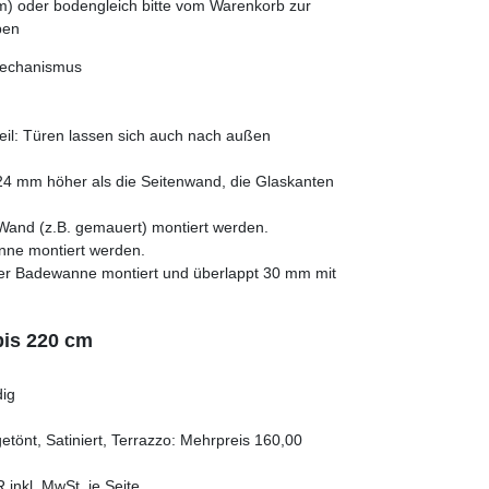
 oder bodengleich bitte vom Warenkorb zur
ben
mechanismus
teil: Türen lassen sich auch nach außen
24 mm höher als die Seitenwand, die Glaskanten
 Wand (z.B. gemauert) montiert werden.
ne montiert werden.
er Badewanne montiert und überlappt 30 mm mit
bis 220 cm
dig
getönt, Satiniert, Terrazzo: Mehrpreis 160,00
inkl. MwSt. je Seite