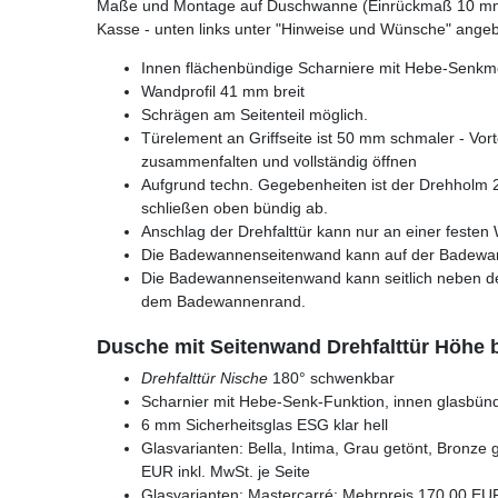
Maße und Montage auf Duschwanne (Einrückmaß 10 mm)
Kasse - unten links unter "Hinweise und Wünsche" ange
Innen flächenbündige Scharniere mit Hebe-Senk
Wandprofil 41 mm breit
Schrägen am Seitenteil möglich.
Türelement an Griffseite ist 50 mm schmaler - Vor
zusammenfalten und vollständig öffnen
Aufgrund techn. Gegebenheiten ist der Drehholm 
schließen oben bündig ab.
Anschlag der Drehfalttür kann nur an einer festen
Die Badewannenseitenwand kann auf der Badewan
Die Badewannenseitenwand kann seitlich neben d
dem Badewannenrand.
Dusche mit Seitenwand Drehfalttür Höhe 
Drehfalttür Nische
180° schwenkbar
Scharnier mit Hebe-Senk-Funktion, innen glasbün
6 mm Sicherheitsglas ESG klar hell
Glasvarianten: Bella, Intima, Grau getönt, Bronze 
EUR inkl. MwSt. je Seite
Glasvarianten: Mastercarré: Mehrpreis 170,00 EUR 