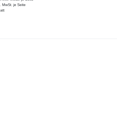
. MwSt. je Seite
att
Dazu passt