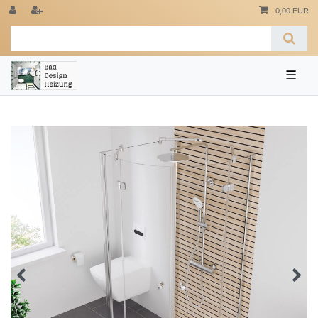
0,00 EUR
☰