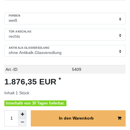
FARBEN
TÜR ANSCHLAG
ANTIKALK-GLASVEREDLUNG
Technisches
Wert
Art.-ID
5409
Merkmal
*
1.876,35 EUR
Inhalt
1
Stück
Innerhalb von 30 Tagen lieferbar.
In den Warenkorb