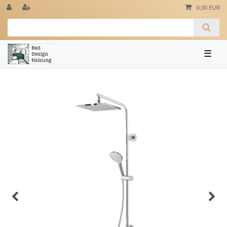
0,00 EUR
☰