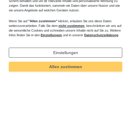
Schirm behalten und um dir relevante Inhalte und personalisierte Werbung zu
zeigen. Damit das funktioniert, sammeln wir Daten über unsere Nutzer und wie
sie unsere Angebote auf welchen Geräten nutzen.
Wenn Sie auf
"Allen zustimmen"
klicken, erlauben Sie uns diese Daten
weiterzuverarbeiten. Falls Sie dem
nicht zustimmen
, beschränken wir uns auf
die wesentliche Cookies und schneiden unsere Inhalte nicht auf Sie zu. Weitere
Infos finden Sie in den
Einstellungen
und in unserer
Datenschutzerklärung
Einstellungen
Allen zustimmen
Technisches
Wert
Art.-ID
4098
Merkmal
Informationen
Versand und Zahlung
Bei Fragen helfen wir zum Ortstarif: