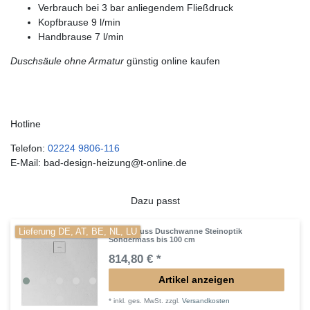
Verbrauch bei 3 bar anliegendem Fließdruck
Kopfbrause 9 l/min
Handbrause 7 l/min
Duschsäule ohne Armatur
günstig online kaufen
Hotline
Telefon:
02224 9806-116
E-Mail: bad-design-heizung@t-online.de
Dazu passt
Lieferung DE, AT, BE, NL, LU
Mineralguss Duschwanne Steinoptik
Sondermass bis 100 cm
814,80 € *
Artikel anzeigen
*
inkl. ges. MwSt.
zzgl.
Versandkosten