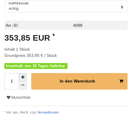
KOPFBRAUSE
Technisches
Wert
Art.-ID
4098
Merkmal
*
353,85 EUR
Inhalt
1
Stück
Grundpreis
353,85 € / Stück
Innerhalb von 30 Tagen lieferbar.
In den Warenkorb
Wunschliste
* inkl. ges. MwSt. zzgl.
Versandkosten