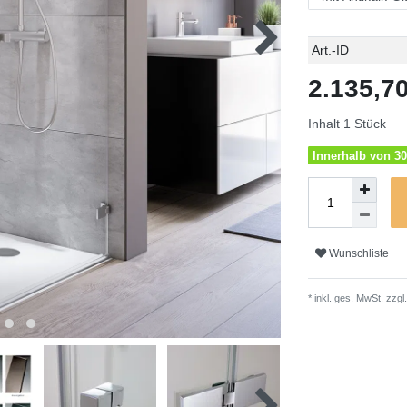
Technisches
Wert
Art.-ID
Merkmal
2.135,
Inhalt
1
Stück
Innerhalb von 30
Wunschliste
* inkl. ges. MwSt. zzgl.