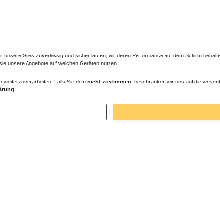
unsere Sites zuverlässig und sicher laufen, wir deren Performance auf dem Schirm behalten
 sie unsere Angebote auf welchen Geräten nutzen.
n weiterzuverarbeiten. Falls Sie dem
nicht zustimmen
, beschränken wir uns auf die wesent
ne 100 x 70 x 3 cm
Duschtasse superflach 100 x 70 x 2,5 c
ärung
 € *
338,10 € *
. MwSt.
zzgl.
Versandkosten
*
inkl. ges. MwSt.
zzgl.
Versandkosten
Zuletzt angesehene Artikel