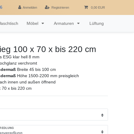
16
Anmelden
Registrieren
0,00 EUR
aschtisch
Möbel
Armaturen
Lüftung
ieg 100 x 70 x bis 220 cm
as ESG klar hell 8 mm
ochglanz verchromt
ndermaß
Breite 45 bis 100 cm
ndermaß
Höhe 1500-2200 mm preisgleich
ach innen und außen öffnend
x 70 x bis 220 cm
EREDLUNG