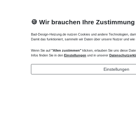
🍪 Wir brauchen Ihre Zustimmung
Bad-Design-Heizung.de nutzen Cookies und andere Technologien, damit 
Damit das funktioniert, sammeln wir Daten über unsere Nutzer und wie
Wenn Sie auf
"Allen zustimmen"
klicken, erlauben Sie uns diese Date
flache Duschtasse 100 x 70 x 4 cm
Duschwan
Infos finden Sie in den
Einstellungen
und in unserer
Datenschutzerkl
304,50 € *
371,70
Einstellungen
*
inkl. ges. MwSt.
zzgl.
Versandkosten
*
inkl. ges
Lieferung DE, AT, BE, NL, LU