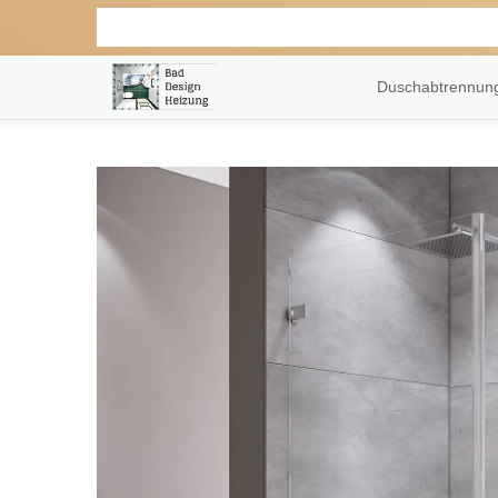
Duschabtrennu