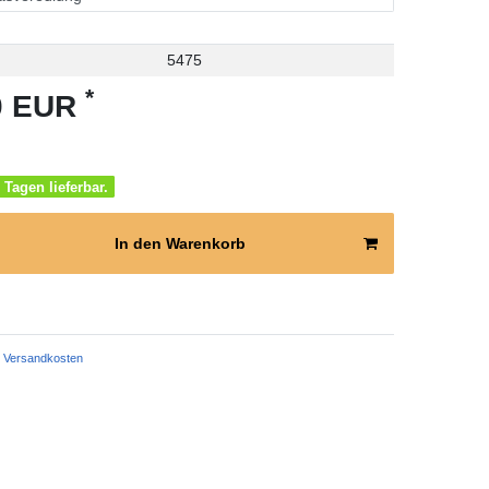
5475
*
70 EUR
 Tagen lieferbar.
In den Warenkorb
Versandkosten