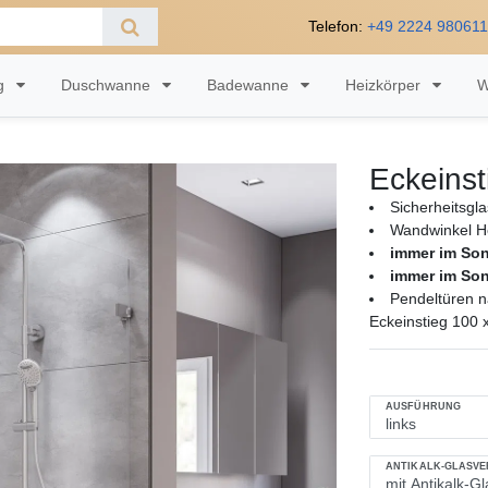
Telefon:
+49 2224 98061
ng
Duschwanne
Badewanne
Heizkörper
W
Eckeinst
Sicherheitsgl
Wandwinkel H
immer im So
immer im So
Pendeltüren n
Eckeinstieg 100 
AUSFÜHRUNG
ANTIKALK-GLASV