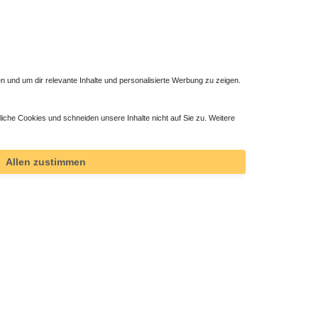
 und um dir relevante Inhalte und personalisierte Werbung zu zeigen.
liche Cookies und schneiden unsere Inhalte nicht auf Sie zu. Weitere
m
Duschwanne superflach 100 x 70 x 2,5 cm
321,30 € *
Allen zustimmen
*
inkl. ges. MwSt.
zzgl.
Versandkosten