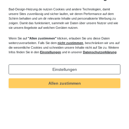
Bad-Design-Heizung.de nutzen Cookies und andere Technologien, damit
unsere Sites zuverlässig und sicher laufen, wir deren Performance auf dem
Schirm behalten und um dir relevante Inhalte und personalisierte Werbung zu
zeigen. Damit das funktioniert, sammeln wir Daten über unsere Nutzer und wie
sie unsere Angebote auf welchen Geräten nutzen.
Wenn Sie auf
"Allen zustimmen"
klicken, erlauben Sie uns diese Daten
weiterzuverarbeiten. Falls Sie dem
nicht zustimmen
, beschränken wir uns auf
die wesentliche Cookies und schneiden unsere Inhalte nicht auf Sie zu. Weitere
Infos finden Sie in den
Einstellungen
und in unserer
Datenschutzerklärung
Einstellungen
Allen zustimmen
Technisches
Wert
Art.-ID
5475
Merkmal
Informationen