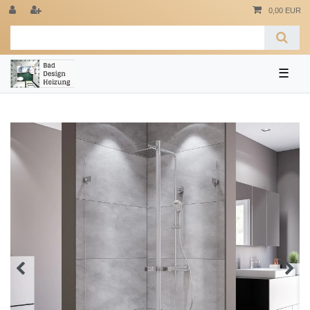
0,00 EUR
☰