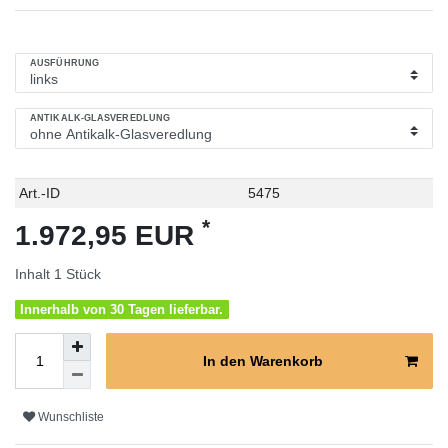
AUSFÜHRUNG
ANTIKALK-GLASVEREDLUNG
Technisches
Wert
Art.-ID
5475
Merkmal
*
1.972,95 EUR
Inhalt
1
Stück
Innerhalb von 30 Tagen lieferbar.
In den Warenkorb
Wunschliste