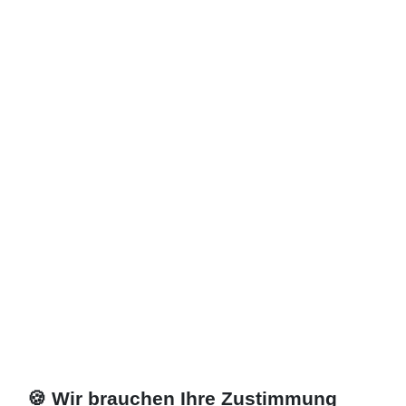
321,30 € *
Artikel anzeigen
*
inkl. ges. MwSt.
zzgl.
Versandkosten
🍪 Wir brauchen Ihre Zustimmung