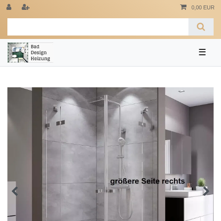
0,00 EUR
☰