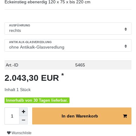
Eckeinstieg ebenerdig 120 x 75 x bis 220 cm
AUSFÜHRUNG
ANTIKALK-GLASVEREDLUNG
Technisches
Wert
Art.-ID
5465
Merkmal
*
2.043,30 EUR
Inhalt
1
Stück
Innerhalb von 30 Tagen lieferbar.
In den Warenkorb
Wunschliste