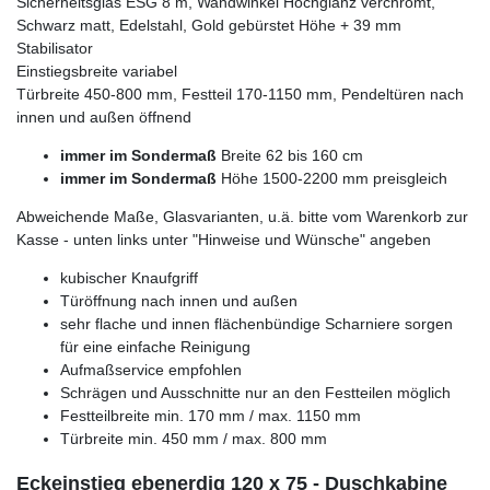
Sicherheitsglas ESG 8 m, Wandwinkel Hochglanz verchromt,
Schwarz matt, Edelstahl, Gold gebürstet Höhe + 39 mm
Stabilisator
Einstiegsbreite variabel
Türbreite 450-800 mm, Festteil 170-1150 mm, Pendeltüren nach
innen und außen öffnend
immer im Sondermaß
Breite 62 bis 160 cm
immer im Sondermaß
Höhe 1500-2200 mm preisgleich
Abweichende Maße, Glasvarianten, u.ä. bitte vom Warenkorb zur
Kasse - unten links unter "Hinweise und Wünsche" angeben
kubischer Knaufgriff
Türöffnung nach innen und außen
sehr flache und innen flächenbündige Scharniere sorgen
für eine einfache Reinigung
Aufmaßservice empfohlen
Schrägen und Ausschnitte nur an den Festteilen möglich
Festteilbreite min. 170 mm / max. 1150 mm
Türbreite min. 450 mm / max. 800 mm
Eckeinstieg ebenerdig 120 x 75 - Duschkabine