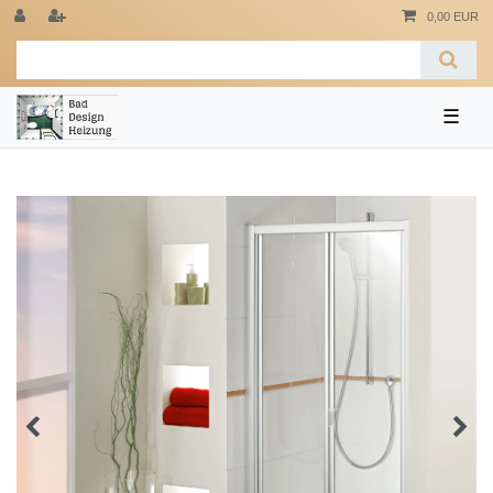
0,00 EUR
☰