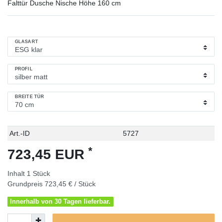
Falttür Dusche Nische Höhe 160 cm
GLASART
PROFIL
BREITE TÜR
Technisches
Wert
Art.-ID
5727
Merkmal
*
723,45 EUR
Inhalt
1
Stück
Grundpreis
723,45 € / Stück
Innerhalb von 30 Tagen lieferbar.