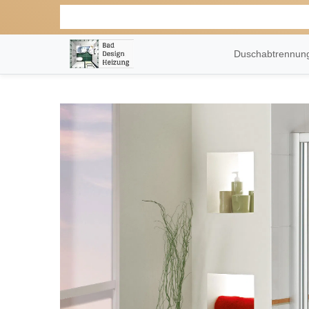
Duschabtrennu