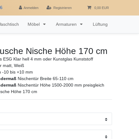
16
Anmelden
Registrieren
0,00 EUR
aschtisch
Möbel
Armaturen
Lüftung
 Dusche Nische Höhe 170 cm
as ESG Klar hell 4 mm oder Kunstglas Kunststoff
er matt, Weiß
ch -10 bis +10 mm
ndermaß
Nischentür Breite 65-110 cm
ndermaß
Nischentür Höhe 1500-2000 mm preisgleich
Nische Höhe 170 cm