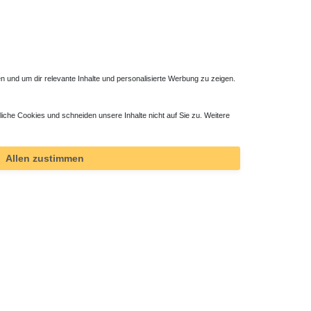
 und um dir relevante Inhalte und personalisierte Werbung zu zeigen.
liche Cookies und schneiden unsere Inhalte nicht auf Sie zu. Weitere
Duschsystem mit Einhebelmischer
365,40 € *
Allen zustimmen
*
inkl. ges. MwSt.
zzgl.
Versandkosten