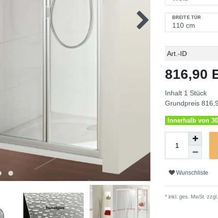
BREITE TÜR
Technisches
Wert
Art.-ID
Merkmal
816,90
Inhalt
1
Stück
Grundpreis
816,9
Innerhalb von 30
Wunschliste
* inkl. ges. MwSt. zzgl.