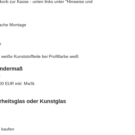
orb zur Kasse - unten links unter "Hinweise und
nfache Montage
h
, weiße Kunststoffteile bei Profilfarbe weiß
ondermaß
f
00 EUR inkl. MwSt.
rheitsglas oder Kunstglas
e kaufen