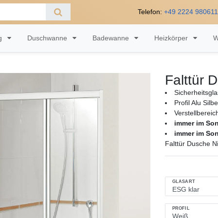
Telefon:
+49 2224 98061
ng
Duschwanne
Badewanne
Heizkörper
W
Falttür
Sicherheitsgl
Profil Alu Silb
Verstellberei
immer im So
immer im So
Falttür Dusche 
GLASART
PROFIL