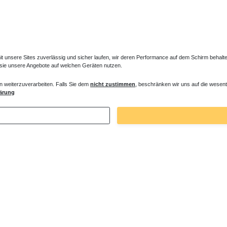
unsere Sites zuverlässig und sicher laufen, wir deren Performance auf dem Schirm behalten
 sie unsere Angebote auf welchen Geräten nutzen.
n weiterzuverarbeiten. Falls Sie dem
nicht zustimmen
, beschränken wir uns auf die wesent
tem ohne Armatur
Duschsäule mit Brausethermostat
ärung
 € *
488,25 € *
. MwSt.
zzgl.
Versandkosten
*
inkl. ges. MwSt.
zzgl.
Versandkosten
Zuletzt angesehene Artikel