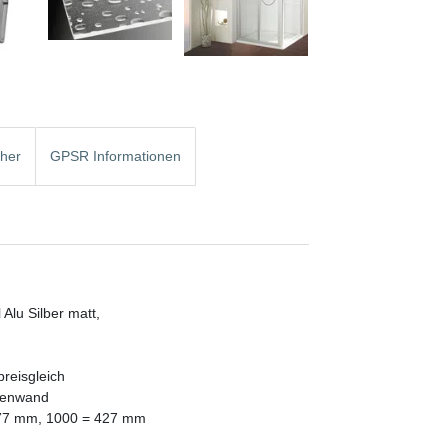
cher
GPSR Informationen
 Alu Silber matt,
reisgleich
itenwand
377 mm, 1000 = 427 mm