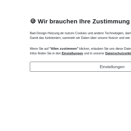
🍪 Wir brauchen Ihre Zustimmung
Bad-Design-Heizung.de nutzen Cookies und andere Technologien, damit 
Damit das funktioniert, sammeln wir Daten über unsere Nutzer und wie
Wenn Sie auf
"Allen zustimmen"
klicken, erlauben Sie uns diese Date
Duschsäule mit Mischbatterie
Duschsys
Infos finden Sie in den
Einstellungen
und in unserer
Datenschutzerkl
405,30 € *
405,30
Einstellungen
*
inkl. ges. MwSt.
zzgl.
Versandkosten
*
inkl. ges
Lieferung DE, AT, BE, NL, LU