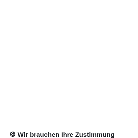
405,30 € *
Artikel anzeigen
*
inkl. ges. MwSt.
zzgl.
Versandkosten
🍪 Wir brauchen Ihre Zustimmung