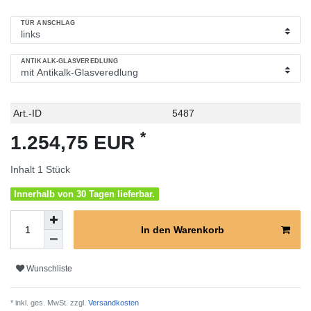
TÜR ANSCHLAG
ANTIKALK-GLASVEREDLUNG
Technisches
Wert
Art.-ID
5487
Merkmal
*
1.254,75 EUR
Inhalt
1
Stück
Innerhalb von 30 Tagen lieferbar.
In den Warenkorb
Wunschliste
* inkl. ges. MwSt. zzgl.
Versandkosten