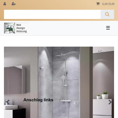
0,00 EUR
☰