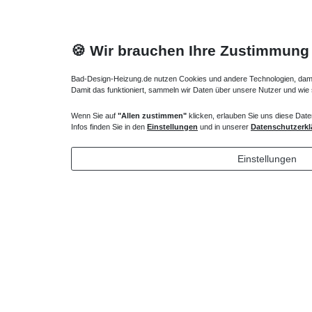
🍪 Wir brauchen Ihre Zustimmung
Bad-Design-Heizung.de nutzen Cookies und andere Technologien, damit 
Damit das funktioniert, sammeln wir Daten über unsere Nutzer und wie
Wenn Sie auf
"Allen zustimmen"
klicken, erlauben Sie uns diese Date
Heizkörper Ventilset Garnitur
Heizkörpe
Infos finden Sie in den
Einstellungen
und in unserer
Datenschutzerkl
130,00 € *
152,90
Einstellungen
*
inkl. ges. MwSt.
zzgl.
Versandkosten
*
inkl. ges