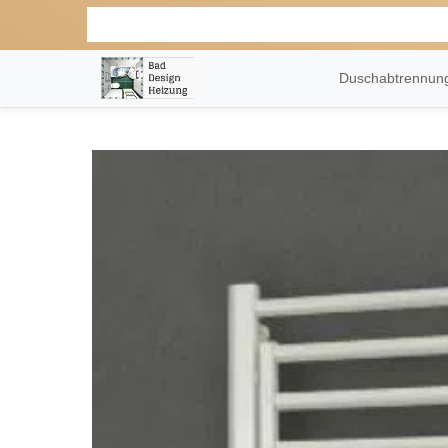
Duschabtrennu