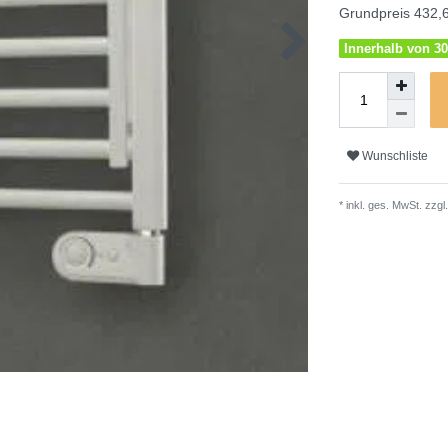
Grundpreis
432,6
Innerhalb von 30
Wunschliste
* inkl. ges. MwSt. zzgl.