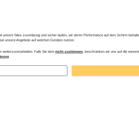
unsere Sites zuverlässig und sicher laufen, wir deren Performance auf dem Schirm behalten
 sie unsere Angebote auf welchen Geräten nutzen.
n weiterzuverarbeiten. Falls Sie dem
nicht zustimmen
, beschränken wir uns auf die wesent
r steckerfertig Heizstab ab 300 Watt
Heizkörperventil Mittelanschluss Anschlu
ärung
 € *
130,00 € *
. MwSt.
zzgl.
Versandkosten
*
inkl. ges. MwSt.
zzgl.
Versandkosten
Zuletzt angesehene Artikel