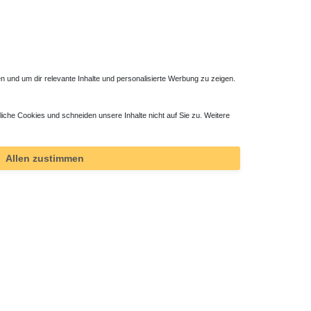
 und um dir relevante Inhalte und personalisierte Werbung zu zeigen.
liche Cookies und schneiden unsere Inhalte nicht auf Sie zu. Weitere
ssgarnitur
Heizkörper Kombibetrieb Heizstab ab 300 Watt
110,00 € *
Allen zustimmen
*
inkl. ges. MwSt.
zzgl.
Versandkosten