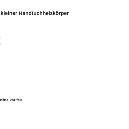
kleiner Handtuchheizkörper
n
n
nline kaufen