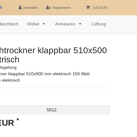
16
Anmelden
Registrieren
0,00 EUR
aschtisch
Möbel
Armaturen
Lüftung
htrockner klappbar 510x500
risch
Regelung
ner klappbar 510x500 mm elektrisch 150 Watt
 elektrisch
5612
*
 EUR