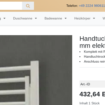
Telefon:
+49 2224 98061
ng
Duschwanne
Badewanne
Heizkörper
W
Handtuc
mm elekt
Komplett mit 
Handtuchtrock
Anschluss rein
Technisches
Wert
Art.-ID
Merkmal
432,64
Inhalt
1
Stück