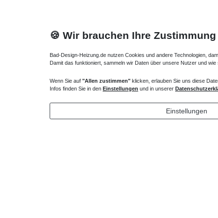
🍪 Wir brauchen Ihre Zustimmung
Bad-Design-Heizung.de nutzen Cookies und andere Technologien, damit 
Damit das funktioniert, sammeln wir Daten über unsere Nutzer und wie
Wenn Sie auf
"Allen zustimmen"
klicken, erlauben Sie uns diese Date
Heizkörper Ventil
Infos finden Sie in den
Einstellungen
und in unserer
Datenschutzerkl
135,00 € *
Einstellungen
*
inkl. ges. MwSt.
zzgl.
Versandkosten