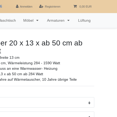
16
Anmelden
Registrieren
0,00 EUR
aschtisch
Möbel
Armaturen
Lüftung
er 20 x 13 x ab 50 cm ab
t
reite 13 cm
 cm, Wärmeleistung 284 - 1590 Watt
luss an eine Warmwasser- Heizung
13 x ab 50 cm ab 284 Watt
ahre auf Wärmetauscher, 10 Jahre übrige Teile