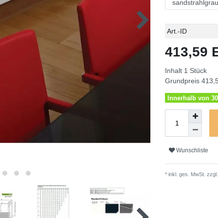
Technisches
Wert
Art.-ID
Merkmal
413,59
Inhalt
1
Stück
Grundpreis
413,5
Innerhalb von 30
Wunschliste
* inkl. ges. MwSt. zzgl.