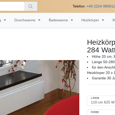
Telefon:
+49 2224 98061
ng
Duschwanne
Badewanne
Heizkörper
W
Heizkörp
284 Wat
Höhe 20 cm, B
Länge 50-280
für den Ansch
Heizkörper 20 x 
Garantie 30 J
LÄNGE
FARBE