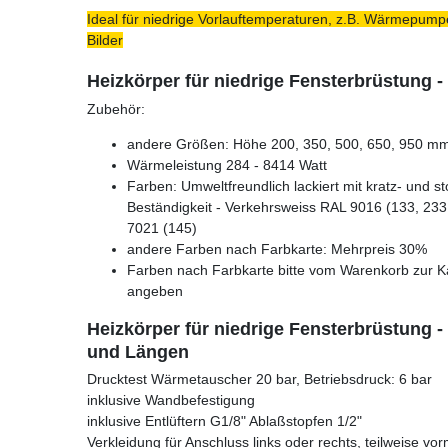
Ideal für niedrige Vorlauftemperaturen, z.B. Wärmepumpe
Bilder
Heizkörper für niedrige Fensterbrüstung 
Zubehör:
andere Größen: Höhe 200, 350, 500, 650, 950 mm 
Wärmeleistung 284 - 8414 Watt
Farben: Umweltfreundlich lackiert mit kratz- und s
Beständigkeit - Verkehrsweiss RAL 9016 (133, 233,
7021 (145)
andere Farben nach Farbkarte: Mehrpreis 30%
Farben nach Farbkarte bitte vom Warenkorb zur K
angeben
Heizkörper für niedrige Fensterbrüstung 
und Längen
Drucktest Wärmetauscher 20 bar, Betriebsdruck: 6 bar
inklusive Wandbefestigung
inklusive Entlüftern G1/8" Ablaßstopfen 1/2"
Verkleidung für Anschluss links oder rechts, teilweise vor