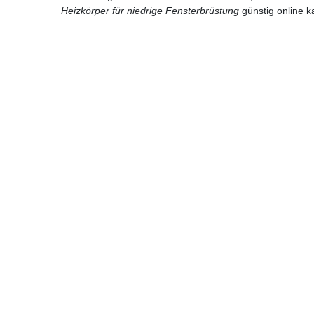
Heizkörper für niedrige Fensterbrüstung
günstig online k
Hotline
Telefon:
02224 9806-116
E-Mail: bad-design-heizung@t-online.de