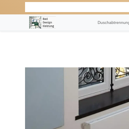
Duschabtrennu