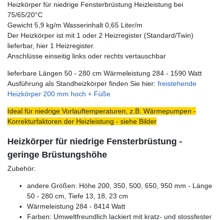
Heizkörper für niedrige Fensterbrüstung Heizleistung bei
75/65/20°C
Gewicht 5,9 kg/m Wasserinhalt 0,65 Liter/m
Der Heizkörper ist mit 1 oder 2 Heizregister (Standard/Twin)
lieferbar, hier 1 Heizregister.
Anschlüsse einseitig links oder rechts vertauschbar
lieferbare Längen 50 - 280 cm Wärmeleistung 284 - 1590 Watt
Ausführung als Standheizkörper finden Sie hier:
freistehende
Heizkörper 200 mm hoch + Füße
Ideal für niedrige Vorlauftemperaturen, z.B. Wärmepumpen -
Korrekturfaktoren der Heizleistung - siehe Bilder
Heizkörper für niedrige Fensterbrüstung -
geringe Brüstungshöhe
Zubehör:
andere Größen: Höhe 200, 350, 500, 650, 950 mm - Länge
50 - 280 cm, Tiefe 13, 18, 23 cm
Wärmeleistung 284 - 8414 Watt
Farben: Umweltfreundlich lackiert mit kratz- und stossfester