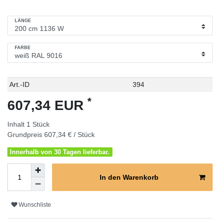
LÄNGE
FARBE
Technisches
Wert
Art.-ID
394
Merkmal
*
607,34 EUR
Inhalt
1
Stück
Grundpreis
607,34 € / Stück
Innerhalb von 30 Tagen lieferbar.
In den Warenkorb
Wunschliste