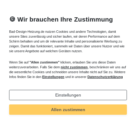
🍪 Wir brauchen Ihre Zustimmung
Bad-Design-Heizung.de nutzen Cookies und andere Technologien, damit
unsere Sites zuverlässig und sicher laufen, wir deren Performance auf dem
Schirm behalten und um dir relevante Inhalte und personalisierte Werbung zu
zeigen. Damit das funktioniert, sammeln wir Daten über unsere Nutzer und wie
sie unsere Angebote auf welchen Geräten nutzen.
Wenn Sie auf
"Allen zustimmen"
klicken, erlauben Sie uns diese Daten
weiterzuverarbeiten. Falls Sie dem
nicht zustimmen
, beschränken wir uns auf
die wesentliche Cookies und schneiden unsere Inhalte nicht auf Sie zu. Weitere
Infos finden Sie in den
Einstellungen
und in unserer
Datenschutzerklärung
Einstellungen
Allen zustimmen
Technisches
Wert
Art.-ID
394