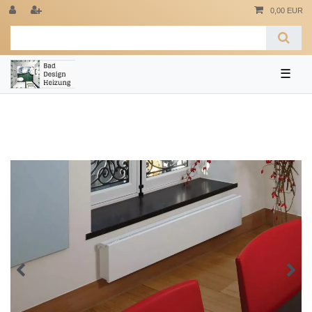
0,00 EUR
☰