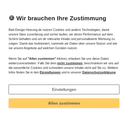
🍪 Wir brauchen Ihre Zustimmung
Bad-Design-Heizung.de nutzen Cookies und andere Technologien, damit
unsere Sites zuverlässig und sicher laufen, wir deren Performance auf dem
Schirm behalten und um dir relevante Inhalte und personalisierte Werbung zu
zeigen. Damit das funktioniert, sammeln wir Daten über unsere Nutzer und wie
sie unsere Angebote auf welchen Geräten nutzen.
Wenn Sie auf
"Allen zustimmen"
klicken, erlauben Sie uns diese Daten
weiterzuverarbeiten. Falls Sie dem
nicht zustimmen
, beschränken wir uns auf
die wesentliche Cookies und schneiden unsere Inhalte nicht auf Sie zu. Weitere
Infos finden Sie in den
Einstellungen
und in unserer
Datenschutzerklärung
Einstellungen
Allen zustimmen
Technisches
Wert
Art.-ID
394