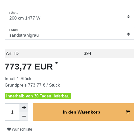
LÄNGE
FARBE
Technisches
Wert
Art.-ID
394
Merkmal
*
773,77 EUR
Inhalt
1
Stück
Grundpreis
773,77 € / Stück
Innerhalb von 30 Tagen lieferbar.
In den Warenkorb
Wunschliste