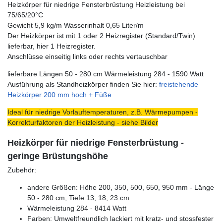
Heizkörper für niedrige Fensterbrüstung Heizleistung bei
75/65/20°C
Gewicht 5,9 kg/m Wasserinhalt 0,65 Liter/m
Der Heizkörper ist mit 1 oder 2 Heizregister (Standard/Twin)
lieferbar, hier 1 Heizregister.
Anschlüsse einseitig links oder rechts vertauschbar
lieferbare Längen 50 - 280 cm Wärmeleistung 284 - 1590 Watt
Ausführung als Standheizkörper finden Sie hier:
freistehende
Heizkörper 200 mm hoch + Füße
Ideal für niedrige Vorlauftemperaturen, z.B. Wärmepumpen -
Korrekturfaktoren der Heizleistung - siehe Bilder
Heizkörper für niedrige Fensterbrüstung -
geringe Brüstungshöhe
Zubehör:
andere Größen: Höhe 200, 350, 500, 650, 950 mm - Länge
50 - 280 cm, Tiefe 13, 18, 23 cm
Wärmeleistung 284 - 8414 Watt
Farben: Umweltfreundlich lackiert mit kratz- und stossfester