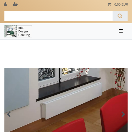
0,00 EUR
☰