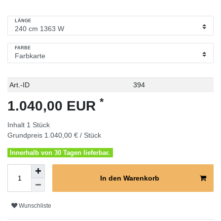
LÄNGE
FARBE
Technisches
Wert
Art.-ID
394
Merkmal
*
1.040,00 EUR
Inhalt
1
Stück
Grundpreis
1.040,00 € / Stück
Innerhalb von 30 Tagen lieferbar.
In den Warenkorb
Wunschliste