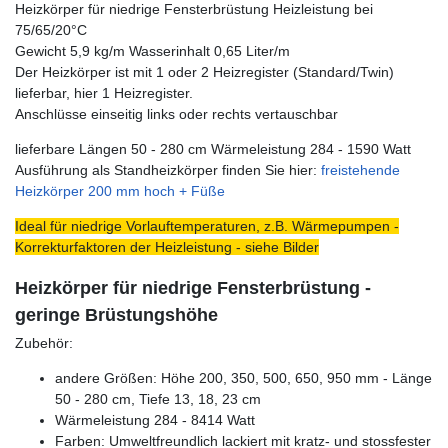
Heizkörper für niedrige Fensterbrüstung Heizleistung bei
75/65/20°C
Gewicht 5,9 kg/m Wasserinhalt 0,65 Liter/m
Der Heizkörper ist mit 1 oder 2 Heizregister (Standard/Twin)
lieferbar, hier 1 Heizregister.
Anschlüsse einseitig links oder rechts vertauschbar
lieferbare Längen 50 - 280 cm Wärmeleistung 284 - 1590 Watt
Ausführung als Standheizkörper finden Sie hier:
freistehende
Heizkörper 200 mm hoch + Füße
Ideal für niedrige Vorlauftemperaturen, z.B. Wärmepumpen -
Korrekturfaktoren der Heizleistung - siehe Bilder
Heizkörper für niedrige Fensterbrüstung -
geringe Brüstungshöhe
Zubehör:
andere Größen: Höhe 200, 350, 500, 650, 950 mm - Länge
50 - 280 cm, Tiefe 13, 18, 23 cm
Wärmeleistung 284 - 8414 Watt
Farben: Umweltfreundlich lackiert mit kratz- und stossfester