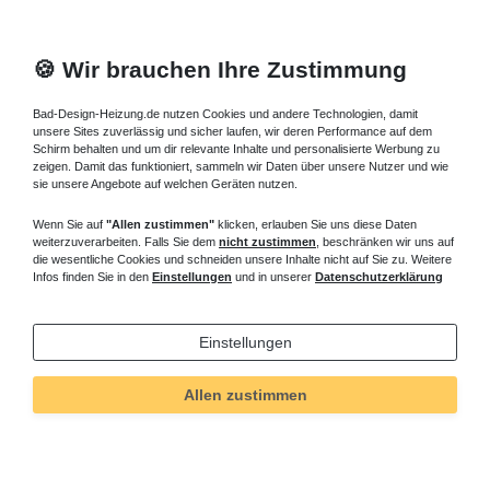
🍪 Wir brauchen Ihre Zustimmung
Bad-Design-Heizung.de nutzen Cookies und andere Technologien, damit
unsere Sites zuverlässig und sicher laufen, wir deren Performance auf dem
Schirm behalten und um dir relevante Inhalte und personalisierte Werbung zu
zeigen. Damit das funktioniert, sammeln wir Daten über unsere Nutzer und wie
sie unsere Angebote auf welchen Geräten nutzen.
Wenn Sie auf
"Allen zustimmen"
klicken, erlauben Sie uns diese Daten
weiterzuverarbeiten. Falls Sie dem
nicht zustimmen
, beschränken wir uns auf
die wesentliche Cookies und schneiden unsere Inhalte nicht auf Sie zu. Weitere
Infos finden Sie in den
Einstellungen
und in unserer
Datenschutzerklärung
Einstellungen
Allen zustimmen
Technisches
Wert
Art.-ID
394