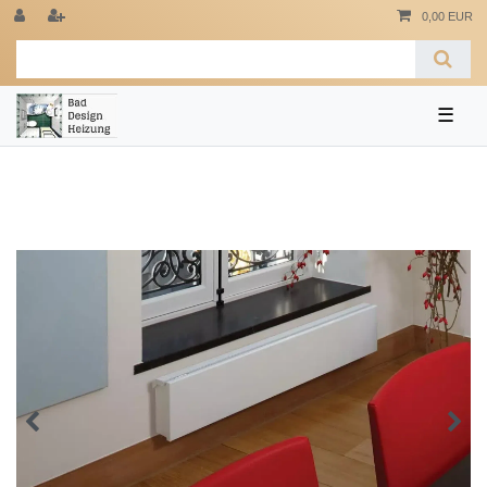
0,00 EUR
☰