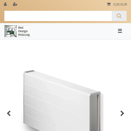
0,00 EUR
☰