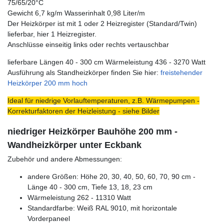
75/65/20°C
Gewicht 6,7 kg/m Wasserinhalt 0,98 Liter/m
Der Heizkörper ist mit 1 oder 2 Heizregister (Standard/Twin)
lieferbar, hier 1 Heizregister.
Anschlüsse einseitig links oder rechts vertauschbar
lieferbare Längen 40 - 300 cm Wärmeleistung 436 - 3270 Watt
Ausführung als Standheizkörper finden Sie hier:
freistehender
Heizkörper 200 mm hoch
Ideal für niedrige Vorlauftemperaturen, z.B. Wärmepumpen -
Korrekturfaktoren der Heizleistung - siehe Bilder
niedriger Heizkörper Bauhöhe 200 mm -
Wandheizkörper unter Eckbank
Zubehör und andere Abmessungen:
andere Größen: Höhe 20, 30, 40, 50, 60, 70, 90 cm -
Länge 40 - 300 cm, Tiefe 13, 18, 23 cm
Wärmeleistung 262 - 11310 Watt
Standardfarbe: Weiß RAL 9010, mit horizontale
Vorderpaneel