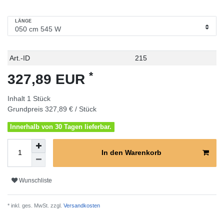
LÄNGE
Technisches
Wert
Art.-ID
215
Merkmal
*
327,89 EUR
Inhalt
1
Stück
Grundpreis
327,89 € / Stück
Innerhalb von 30 Tagen lieferbar.
In den Warenkorb
Wunschliste
* inkl. ges. MwSt. zzgl.
Versandkosten