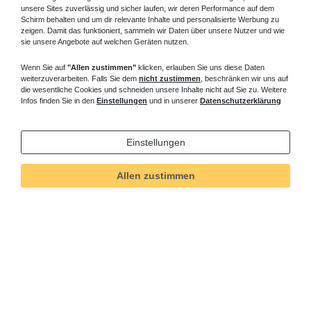
unsere Sites zuverlässig und sicher laufen, wir deren Performance auf dem
Schirm behalten und um dir relevante Inhalte und personalisierte Werbung zu
zeigen. Damit das funktioniert, sammeln wir Daten über unsere Nutzer und wie
sie unsere Angebote auf welchen Geräten nutzen.
Wenn Sie auf
"Allen zustimmen"
klicken, erlauben Sie uns diese Daten
weiterzuverarbeiten. Falls Sie dem
nicht zustimmen
, beschränken wir uns auf
die wesentliche Cookies und schneiden unsere Inhalte nicht auf Sie zu. Weitere
Infos finden Sie in den
Einstellungen
und in unserer
Datenschutzerklärung
Einstellungen
Allen zustimmen
Technisches
Wert
Art.-ID
215
Merkmal
Informationen
Versand und Zahlung