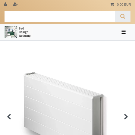
0,00 EUR
☰