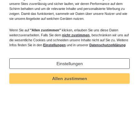
unsere Sites zuverlässig und sicher laufen, wir deren Performance auf dem
Schirm behalten und um dir relevante Inhalte und personalisierte Werbung zu
zeigen. Damit das funktioniert, sammeln wir Daten über unsere Nutzer und wie
sie unsere Angebote auf welchen Geräten nutzen.
Wenn Sie auf
"Allen zustimmen"
klicken, erlauben Sie uns diese Daten
weiterzuverarbeiten. Falls Sie dem
nicht zustimmen
, beschränken wir uns auf
die wesentliche Cookies und schneiden unsere Inhalte nicht auf Sie zu. Weitere
Infos finden Sie in den
Einstellungen
und in unserer
Datenschutzerklärung
Einstellungen
Allen zustimmen
Technisches
Wert
Art.-ID
215
Merkmal
Informationen
Versand und Zahlung