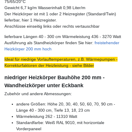
75/65/20°C
Gewicht 6,7 kg/m Wasserinhalt 0,98 Liter/m
Der Heizkörper ist mit 1 oder 2 Heizregister (Standard/Twin)
lieferbar, hier 1 Heizregister.
Anschlüsse einseitig links oder rechts vertauschbar
lieferbare Längen 40 - 300 cm Wärmeleistung 436 - 3270 Watt
Ausführung als Standheizkörper finden Sie hier:
freistehender
Heizkörper 200 mm hoch
Ideal für niedrige Vorlauftemperaturen, z.B. Wärmepumpen -
Korrekturfaktoren der Heizleistung - siehe Bilder
niedriger Heizkörper Bauhöhe 200 mm -
Wandheizkörper unter Eckbank
Zubehör und andere Abmessungen:
andere Größen: Höhe 20, 30, 40, 50, 60, 70, 90 cm -
Länge 40 - 300 cm, Tiefe 13, 18, 23 cm
Wärmeleistung 262 - 11310 Watt
Standardfarbe: Weiß RAL 9010, mit horizontale
Vorderpaneel