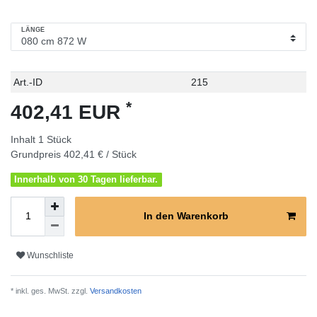
LÄNGE
Technisches
Wert
Art.-ID
215
Merkmal
*
402,41 EUR
Inhalt
1
Stück
Grundpreis
402,41 € / Stück
Innerhalb von 30 Tagen lieferbar.
In den Warenkorb
Wunschliste
* inkl. ges. MwSt. zzgl.
Versandkosten