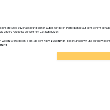
unsere Sites zuverlässig und sicher laufen, wir deren Performance auf dem Schirm behalten
 sie unsere Angebote auf welchen Geräten nutzen.
n weiterzuverarbeiten. Falls Sie dem
nicht zustimmen
, beschränken wir uns auf die wesent
er Entlüfter für Heizkörper
Verlängertes Ventil für Heizkörper Konve
ärung
€ *
72,32 € *
. MwSt.
zzgl.
Versandkosten
*
inkl. ges. MwSt.
zzgl.
Versandkosten
Zuletzt angesehene Artikel