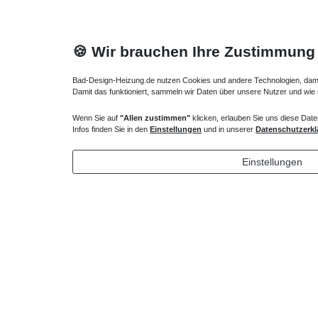
🍪 Wir brauchen Ihre Zustimmung
Bad-Design-Heizung.de nutzen Cookies und andere Technologien, damit 
Damit das funktioniert, sammeln wir Daten über unsere Nutzer und wie
Wenn Sie auf
"Allen zustimmen"
klicken, erlauben Sie uns diese Date
Heizkörper Ventil
Verlängert
Infos finden Sie in den
Einstellungen
und in unserer
Datenschutzerkl
135,00 € *
43,00 
Einstellungen
*
inkl. ges. MwSt.
zzgl.
Versandkosten
*
inkl. ges