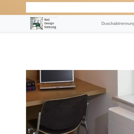
Duschabtrennu