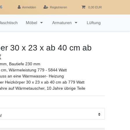
16
Anmelden
Registrieren
0,00 EUR
aschtisch
Möbel
Armaturen
Lüftung
er 30 x 23 x ab 40 cm ab
t
mm, Bautiefe 230 mm
 cm, Wärmeleistung 779 - 5844 Watt
luss an eine Warmwasser- Heizung
r Heizkörper 30 x 23 x ab 40 cm ab 779 Watt
ahre auf Wärmetauscher, 10 Jahre übrige Teile