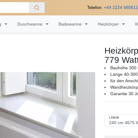
Telefon:
+49 2224 98061
ng
Duschwanne
Badewanne
Heizkörper
W
Heizkörp
779 Wat
Bauhöhe 300 
Länge 40-300
für den Ansch
Wandheizkörpe
Garantie 30 J
LÄNGE