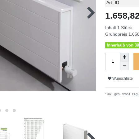
Technisches
Wert
Art.-ID
Merkmal
1.658,
Inhalt
1
Stück
Grundpreis
1.658
Innerhalb von 30
Wunschliste
* inkl. ges. MwSt. zzgl.