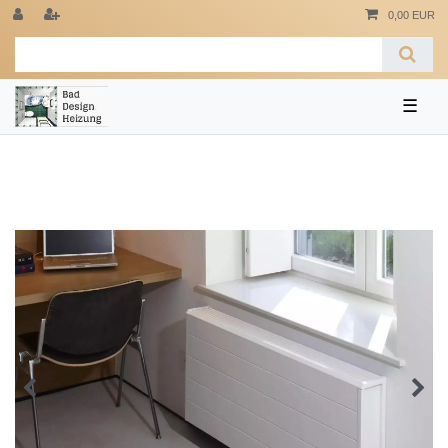
0,00 EUR
☰