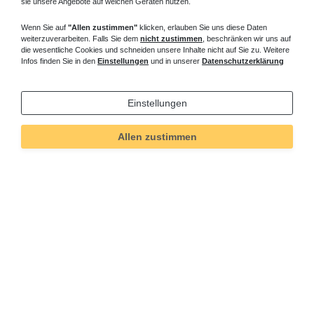
sie unsere Angebote auf welchen Geräten nutzen.
Wenn Sie auf
"Allen zustimmen"
klicken, erlauben Sie uns diese Daten
weiterzuverarbeiten. Falls Sie dem
nicht zustimmen
, beschränken wir uns auf
die wesentliche Cookies und schneiden unsere Inhalte nicht auf Sie zu. Weitere
Infos finden Sie in den
Einstellungen
und in unserer
Datenschutzerklärung
Einstellungen
Allen zustimmen
Technisches
Wert
Art.-ID
212
Merkmal
Informationen
Versand und Zahlung
Bei Fragen helfen wir zum Ortstarif:
Kontakt