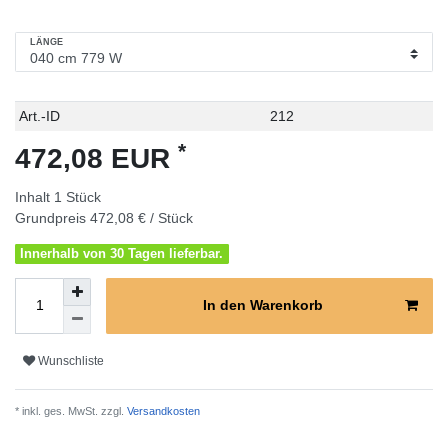
LÄNGE
Technisches
Wert
Art.-ID
212
Merkmal
*
472,08 EUR
Inhalt
1
Stück
Grundpreis
472,08 € / Stück
Innerhalb von 30 Tagen lieferbar.
In den Warenkorb
Wunschliste
* inkl. ges. MwSt. zzgl.
Versandkosten