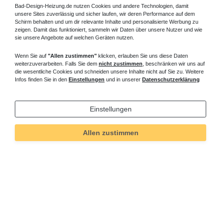
Bad-Design-Heizung.de nutzen Cookies und andere Technologien, damit
unsere Sites zuverlässig und sicher laufen, wir deren Performance auf dem
Schirm behalten und um dir relevante Inhalte und personalisierte Werbung zu
zeigen. Damit das funktioniert, sammeln wir Daten über unsere Nutzer und wie
sie unsere Angebote auf welchen Geräten nutzen.
Wenn Sie auf
"Allen zustimmen"
klicken, erlauben Sie uns diese Daten
weiterzuverarbeiten. Falls Sie dem
nicht zustimmen
, beschränken wir uns auf
die wesentliche Cookies und schneiden unsere Inhalte nicht auf Sie zu. Weitere
Infos finden Sie in den
Einstellungen
und in unserer
Datenschutzerklärung
Einstellungen
Allen zustimmen
Technisches
Wert
Art.-ID
140
Merkmal
Informationen
Versand und Zahlung