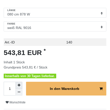
LÄNGE
FARBE
Technisches
Wert
Art.-ID
140
Merkmal
*
543,81 EUR
Inhalt
1
Stück
Grundpreis
543,81 € / Stück
Innerhalb von 30 Tagen lieferbar.
In den Warenkorb
Wunschliste