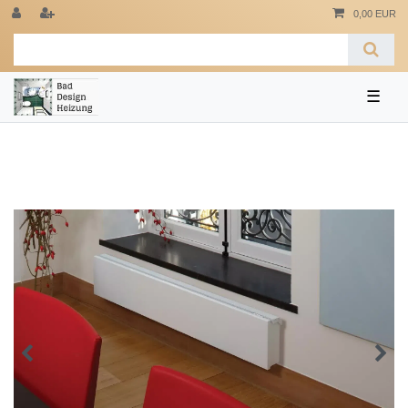
0,00 EUR
☰