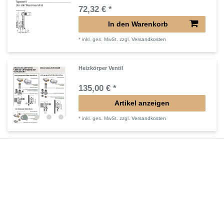
72,32 € *
In den Warenkorb
*
inkl. ges. MwSt.
zzgl.
Versandkosten
Heizkörper Ventil
135,00 € *
Artikel anzeigen
*
inkl. ges. MwSt.
zzgl.
Versandkosten
Verlängerter Entlüfter für Heizkörper
43,00 € *
In den Warenkorb
*
inkl. ges. MwSt.
zzgl.
Versandkosten