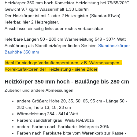
Heizkörper 350 mm hoch Konvektor Heizleistung bei 75/65/20°C
Gewicht 9,7 kg/m Wasserinhalt 1,33 Liter/m
Der Heizkörper ist mit 1 oder 2 Heizregister (Standard/Twin)
lieferbar, hier 2 Heizregister.
Anschlüsse einseitig links oder rechts vertauschbar
lieferbare Längen 50 - 280 cm Wärmeleistung 549 - 3074 Watt
Ausführung als Standheizkörper finden Sie hier:
Standheizkörper
Bauhöhe 350 mm
Ideal für niedrige Vorlauftemperaturen, z.B. Wärmepumpen -
Korrekturfaktoren der Heizleistung - siehe Bilder
Heizkörper 350 mm hoch - Baulänge bis 280 cm
Zubehör und andere Abmessungen:
andere Größen: Höhe 20, 35, 50, 65, 95 cm - Länge 50 -
280 cm, Tiefe 13, 18, 23 cm
Wärmeleistung 284 - 8414 Watt
Farben: sandstrahlgrau, Weiß RAL9016
andere Farben nach Farbkarte: Mehrpreis 30%
Farben nach Farbkarte bitte vom Warenkorb zur Kasse -