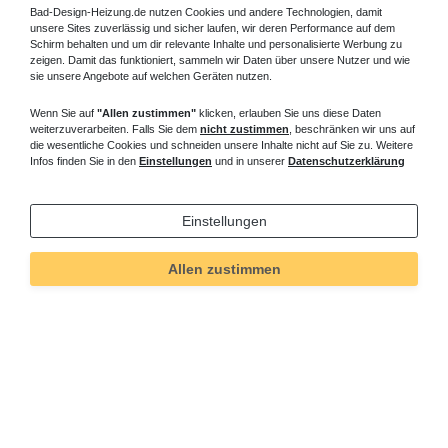
Bad-Design-Heizung.de nutzen Cookies und andere Technologien, damit
unsere Sites zuverlässig und sicher laufen, wir deren Performance auf dem
Schirm behalten und um dir relevante Inhalte und personalisierte Werbung zu
zeigen. Damit das funktioniert, sammeln wir Daten über unsere Nutzer und wie
sie unsere Angebote auf welchen Geräten nutzen.
Wenn Sie auf
"Allen zustimmen"
klicken, erlauben Sie uns diese Daten
weiterzuverarbeiten. Falls Sie dem
nicht zustimmen
, beschränken wir uns auf
die wesentliche Cookies und schneiden unsere Inhalte nicht auf Sie zu. Weitere
Infos finden Sie in den
Einstellungen
und in unserer
Datenschutzerklärung
Einstellungen
Allen zustimmen
Technisches
Wert
Art.-ID
140
Merkmal
Informationen
Versand und Zahlung