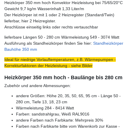
Heizkörper 350 mm hoch Konvektor Heizleistung bei 75/65/20°C
Gewicht 9,7 kg/m Wasserinhalt 1,33 Liter/m
Der Heizkörper ist mit 1 oder 2 Heizregister (Standard/Twin)
lieferbar, hier 2 Heizregister.
Anschlüsse einseitig links oder rechts vertauschbar
lieferbare Längen 50 - 280 cm Wärmeleistung 549 - 3074 Watt
Ausführung als Standheizkörper finden Sie hier:
Standheizkörper
Bauhöhe 350 mm
Ideal für niedrige Vorlauftemperaturen, z.B. Wärmepumpen -
Korrekturfaktoren der Heizleistung - siehe Bilder
Heizkörper 350 mm hoch - Baulänge bis 280 cm
Zubehör und andere Abmessungen:
andere Größen: Höhe 20, 35, 50, 65, 95 cm - Länge 50 -
280 cm, Tiefe 13, 18, 23 cm
Wärmeleistung 284 - 8414 Watt
Farben: sandstrahlgrau, Weiß RAL9016
andere Farben nach Farbkarte: Mehrpreis 30%
Farben nach Farbkarte bitte vom Warenkorb zur Kasse -