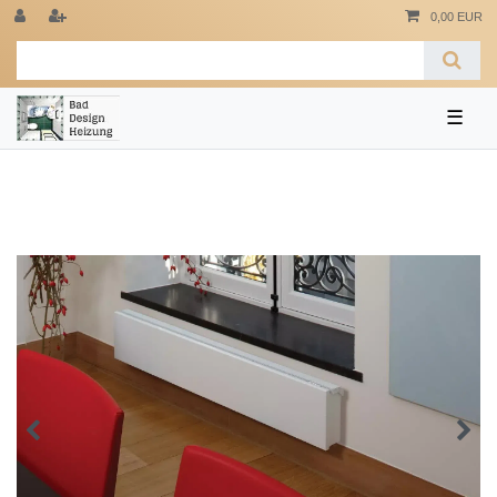
0,00 EUR
☰