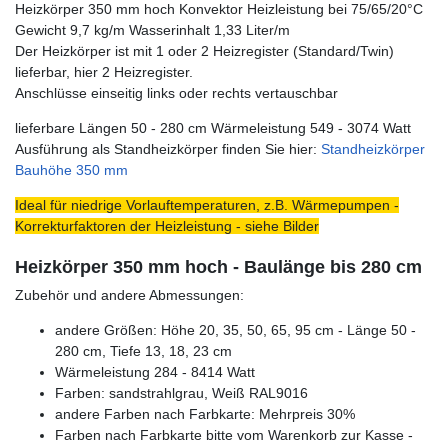
Heizkörper 350 mm hoch Konvektor Heizleistung bei 75/65/20°C
Gewicht 9,7 kg/m Wasserinhalt 1,33 Liter/m
Der Heizkörper ist mit 1 oder 2 Heizregister (Standard/Twin)
lieferbar, hier 2 Heizregister.
Anschlüsse einseitig links oder rechts vertauschbar
lieferbare Längen 50 - 280 cm Wärmeleistung 549 - 3074 Watt
Ausführung als Standheizkörper finden Sie hier:
Standheizkörper
Bauhöhe 350 mm
Ideal für niedrige Vorlauftemperaturen, z.B. Wärmepumpen -
Korrekturfaktoren der Heizleistung - siehe Bilder
Heizkörper 350 mm hoch - Baulänge bis 280 cm
Zubehör und andere Abmessungen:
andere Größen: Höhe 20, 35, 50, 65, 95 cm - Länge 50 -
280 cm, Tiefe 13, 18, 23 cm
Wärmeleistung 284 - 8414 Watt
Farben: sandstrahlgrau, Weiß RAL9016
andere Farben nach Farbkarte: Mehrpreis 30%
Farben nach Farbkarte bitte vom Warenkorb zur Kasse -