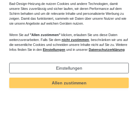
Bad-Design-Heizung.de nutzen Cookies und andere Technologien, damit
unsere Sites zuverlässig und sicher laufen, wir deren Performance auf dem
Schirm behalten und um dir relevante Inhalte und personalisierte Werbung zu
zeigen. Damit das funktioniert, sammeln wir Daten über unsere Nutzer und wie
sie unsere Angebote auf welchen Geräten nutzen.
Wenn Sie auf
"Allen zustimmen"
klicken, erlauben Sie uns diese Daten
weiterzuverarbeiten. Falls Sie dem
nicht zustimmen
, beschränken wir uns auf
die wesentliche Cookies und schneiden unsere Inhalte nicht auf Sie zu. Weitere
Infos finden Sie in den
Einstellungen
und in unserer
Datenschutzerklärung
Einstellungen
Allen zustimmen
Technisches
Wert
Art.-ID
140
Merkmal
Informationen
Versand und Zahlung