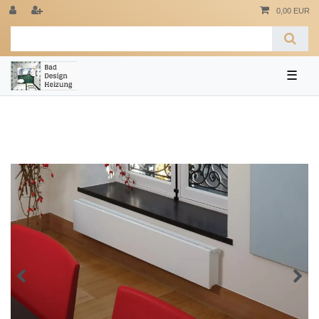
0,00 EUR
☰