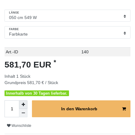
LÄNGE
FARBE
Technisches
Wert
Art.-ID
140
Merkmal
*
581,70 EUR
Inhalt
1
Stück
Grundpreis
581,70 € / Stück
Innerhalb von 30 Tagen lieferbar.
In den Warenkorb
Wunschliste