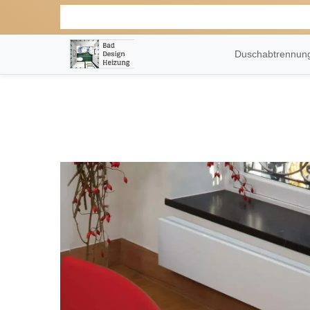
Duschabtrennu