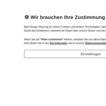
🍪 Wir brauchen Ihre Zustimmung
Bad-Design-Heizung.de nutzen Cookies und andere Technologien, damit 
Damit das funktioniert, sammeln wir Daten über unsere Nutzer und wie
Wenn Sie auf
"Allen zustimmen"
klicken, erlauben Sie uns diese Date
Heizkörper Ventil
Verlängert
Infos finden Sie in den
Einstellungen
und in unserer
Datenschutzerkl
135,00 € *
72,32 
Einstellungen
*
inkl. ges. MwSt.
zzgl.
Versandkosten
*
inkl. ges