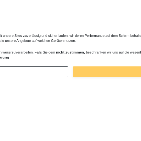
unsere Sites zuverlässig und sicher laufen, wir deren Performance auf dem Schirm behalten
 sie unsere Angebote auf welchen Geräten nutzen.
n weiterzuverarbeiten. Falls Sie dem
nicht zustimmen
, beschränken wir uns auf die wesent
es Ventil für Heizkörper Konvektor
Verlängerter Entlüfter für Heizkörper
ärung
€ *
43,00 € *
. MwSt.
zzgl.
Versandkosten
*
inkl. ges. MwSt.
zzgl.
Versandkosten
Zuletzt angesehene Artikel