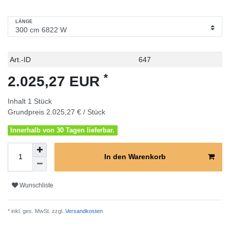
LÄNGE
Technisches
Wert
Art.-ID
647
Merkmal
*
2.025,27 EUR
Inhalt
1
Stück
Grundpreis
2.025,27 € / Stück
Innerhalb von 30 Tagen lieferbar.
In den Warenkorb
Wunschliste
* inkl. ges. MwSt. zzgl.
Versandkosten