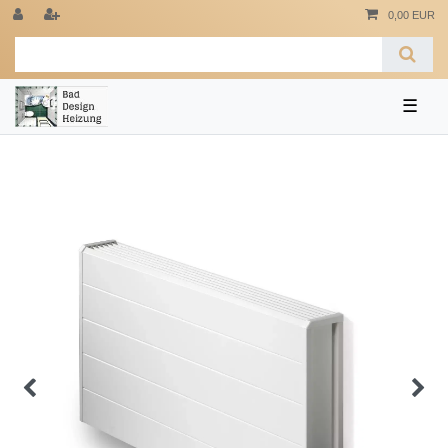
0,00 EUR
☰