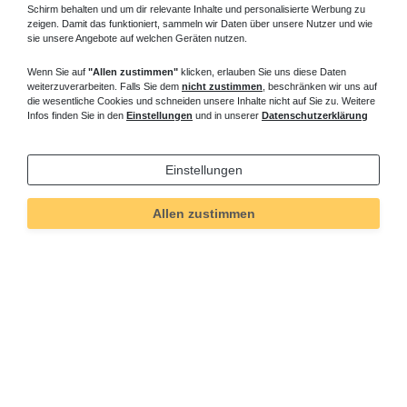
Schirm behalten und um dir relevante Inhalte und personalisierte Werbung zu
zeigen. Damit das funktioniert, sammeln wir Daten über unsere Nutzer und wie
sie unsere Angebote auf welchen Geräten nutzen.
Wenn Sie auf
"Allen zustimmen"
klicken, erlauben Sie uns diese Daten
weiterzuverarbeiten. Falls Sie dem
nicht zustimmen
, beschränken wir uns auf
die wesentliche Cookies und schneiden unsere Inhalte nicht auf Sie zu. Weitere
Infos finden Sie in den
Einstellungen
und in unserer
Datenschutzerklärung
Einstellungen
Allen zustimmen
Technisches
Wert
Art.-ID
647
Merkmal
Informationen
Versand und Zahlung
Bei Fragen helfen wir zum Ortstarif: