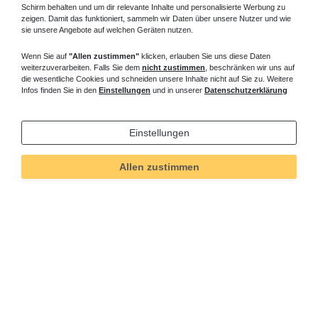
Schirm behalten und um dir relevante Inhalte und personalisierte Werbung zu
zeigen. Damit das funktioniert, sammeln wir Daten über unsere Nutzer und wie
sie unsere Angebote auf welchen Geräten nutzen.
Wenn Sie auf
"Allen zustimmen"
klicken, erlauben Sie uns diese Daten
weiterzuverarbeiten. Falls Sie dem
nicht zustimmen
, beschränken wir uns auf
die wesentliche Cookies und schneiden unsere Inhalte nicht auf Sie zu. Weitere
Infos finden Sie in den
Einstellungen
und in unserer
Datenschutzerklärung
Einstellungen
Allen zustimmen
Technisches
Wert
Art.-ID
647
Merkmal
Informationen
Versand und Zahlung
Bei Fragen helfen wir zum Ortstarif: