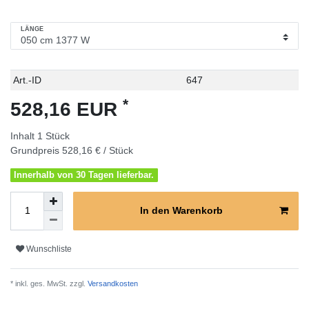
LÄNGE
Technisches
Wert
Art.-ID
647
Merkmal
*
528,16 EUR
Inhalt
1
Stück
Grundpreis
528,16 € / Stück
Innerhalb von 30 Tagen lieferbar.
In den Warenkorb
Wunschliste
* inkl. ges. MwSt. zzgl.
Versandkosten