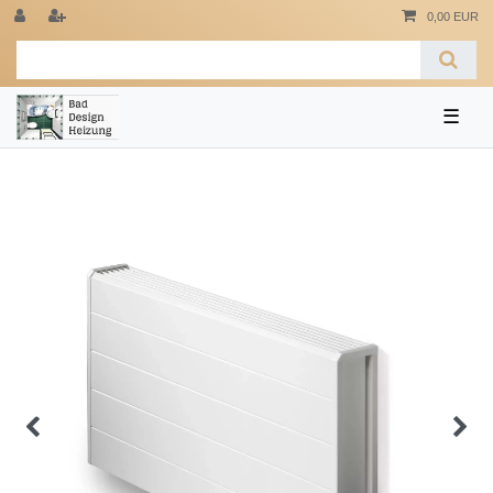
0,00 EUR
☰