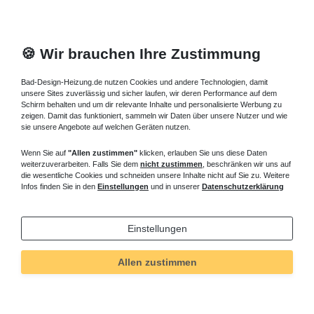
Die flache Heizwand 80 cm hoch ist speziell für den Korridor, das
Schlafzimmer oder das Badezimmer bestimmt.
🍪 Wir brauchen Ihre Zustimmung
Fragen zu platzsparende schmale Paneelheizkörper Bauhöhe
800 mm ? Rufen Sie an, wir beraten Sie gern.
Bad-Design-Heizung.de nutzen Cookies und andere Technologien, damit
unsere Sites zuverlässig und sicher laufen, wir deren Performance auf dem
Schirm behalten und um dir relevante Inhalte und personalisierte Werbung zu
zeigen. Damit das funktioniert, sammeln wir Daten über unsere Nutzer und wie
Informationen
sie unsere Angebote auf welchen Geräten nutzen.
Versand und Zahlung
Wenn Sie auf
"Allen zustimmen"
klicken, erlauben Sie uns diese Daten
weiterzuverarbeiten. Falls Sie dem
nicht zustimmen
, beschränken wir uns auf
Bei Fragen helfen wir zum Ortstarif:
die wesentliche Cookies und schneiden unsere Inhalte nicht auf Sie zu. Weitere
Infos finden Sie in den
Einstellungen
und in unserer
Datenschutzerklärung
Kontakt
Sie möchten vom Kauf zurücktreten?
Einstellungen
Kaufvertrag widerrufen
Allen zustimmen