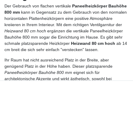
Der Gebrauch von flachen vertikale
Paneelheizkörper Bauhöhe
800 mm
kann in Gegensatz zu dem Gebrauch von den normalen
horizontalen Plattenheizkörpern eine positive Atmosphäre
kreiieren in Ihrem Interieur. Mit dem richtigen Ventilgarnitur der
Heizwand 80 cm hoch
ergänzen die vertikale Paneelheizkörper
Bauhöhe 800 mm sogar die Einrichtung im Hause. Es gibt sehr
schmale platzsparende Heizkörper
Heizwand 80 cm hoch
ab 14
cm breit die sich sehr einfach "verstecken" lassen.
Ihr Raum hat nicht ausreichend Platz in der Breite, aber
genügend Platz in der Höhe haben. Dieser platzsparende
Paneelheizkörper Bauhöhe 800 mm
eignet sich für
architektonische Akzente und wirkt ästhetisch, sowohl bei
modernen, wie auch bei klassischen Einrichtungen. Diese
niedrige moderne doppellagige Heizwand 80 cm hoch lässt sich in
jeder Umgebung montieren und sorgt für eine bemerkenswerte
Wärme.
platzsparende Paneelheizkörper
Bauhöhe 800 mm - vertikale
Design Heizwand 80 cm hoch