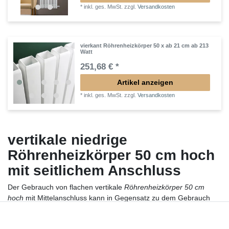
*
inkl. ges. MwSt.
zzgl.
Versandkosten
vierkant Röhrenheizkörper 50 x ab 21 cm ab 213
Watt
251,68 € *
Artikel anzeigen
*
inkl. ges. MwSt.
zzgl.
Versandkosten
vertikale niedrige
Röhrenheizkörper 50 cm hoch
mit seitlichem Anschluss
Der Gebrauch von flachen vertikale
Röhrenheizkörper 50 cm
hoch
mit Mittelanschluss kann in Gegensatz zu dem Gebrauch
von den normalen horizontalen Heizkörpern eine positive
Atmosphäre kreiieren in Ihrem Interieur. Mit dem richtigen