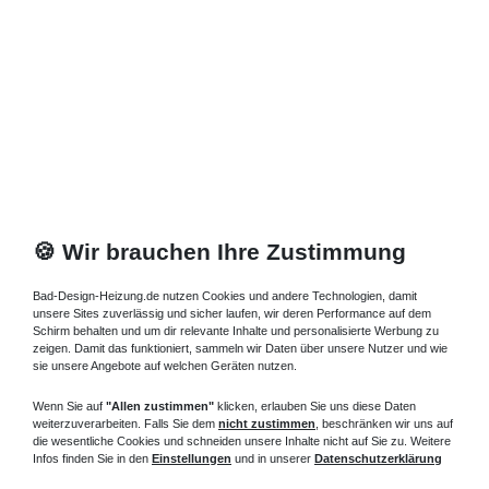
Ventilgarnitur ergänzt der
Röhren Heizkörper Bauhöhe 500 mm
sogar die Einrichtung im Hause.
Die schmale niedrige vertikale
Röhren Heizkörper Bauhöhe 500
mm
mit großer hoher Leistung. Die beste Umschreibung für
diesen Röhrenheizkörper 50 cm hoch mit hoher Leistung ist dann
auch - funktionelles Design-!
schmale Röhren Heizkörper
Bauhöhe 500 mm - Wohnraum,
Wohnzimmer Flur Küche
🍪 Wir brauchen Ihre Zustimmung
Dank der patentierten Profilform haben einige der
Röhrenheizkörper 50 cm hoch
seitlichem Anschluß um mehr als
Bad-Design-Heizung.de nutzen Cookies und andere Technologien, damit
30% hoher Heizleistung als vergleichbare Designheizkörper.
unsere Sites zuverlässig und sicher laufen, wir deren Performance auf dem
Schirm behalten und um dir relevante Inhalte und personalisierte Werbung zu
zeigen. Damit das funktioniert, sammeln wir Daten über unsere Nutzer und wie
sie unsere Angebote auf welchen Geräten nutzen.
Informationen
Wenn Sie auf
"Allen zustimmen"
klicken, erlauben Sie uns diese Daten
weiterzuverarbeiten. Falls Sie dem
nicht zustimmen
, beschränken wir uns auf
Versand und Zahlung
die wesentliche Cookies und schneiden unsere Inhalte nicht auf Sie zu. Weitere
Infos finden Sie in den
Einstellungen
und in unserer
Datenschutzerklärung
Bei Fragen helfen wir zum Ortstarif: