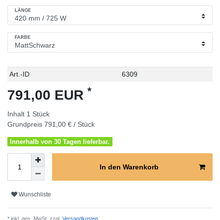
LÄNGE
FARBE
Technisches
Wert
Art.-ID
6309
Merkmal
*
791,00 EUR
Inhalt
1
Stück
Grundpreis
791,00 € / Stück
Innerhalb von 30 Tagen lieferbar.
In den Warenkorb
Wunschliste
* inkl. ges. MwSt. zzgl.
Versandkosten