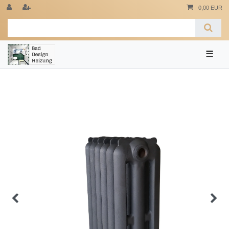
0,00 EUR
☰