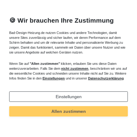
🍪 Wir brauchen Ihre Zustimmung
Bad-Design-Heizung.de nutzen Cookies und andere Technologien, damit
unsere Sites zuverlässig und sicher laufen, wir deren Performance auf dem
Schirm behalten und um dir relevante Inhalte und personalisierte Werbung zu
zeigen. Damit das funktioniert, sammeln wir Daten über unsere Nutzer und wie
sie unsere Angebote auf welchen Geräten nutzen.
Wenn Sie auf
"Allen zustimmen"
klicken, erlauben Sie uns diese Daten
weiterzuverarbeiten. Falls Sie dem
nicht zustimmen
, beschränken wir uns auf
die wesentliche Cookies und schneiden unsere Inhalte nicht auf Sie zu. Weitere
Infos finden Sie in den
Einstellungen
und in unserer
Datenschutzerklärung
Einstellungen
Allen zustimmen
Technisches
Wert
Art.-ID
6309