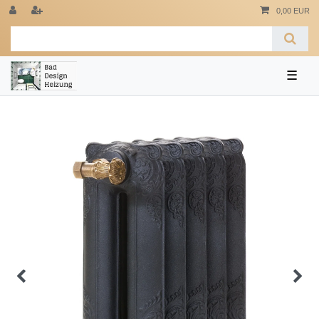
0,00 EUR
☰