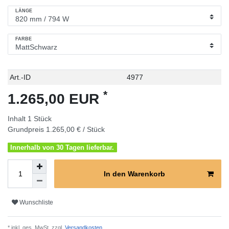
LÄNGE
FARBE
Technisches
Wert
Art.-ID
4977
Merkmal
*
1.265,00 EUR
Inhalt
1
Stück
Grundpreis
1.265,00 € / Stück
Innerhalb von 30 Tagen lieferbar.
In den Warenkorb
Wunschliste
* inkl. ges. MwSt. zzgl.
Versandkosten