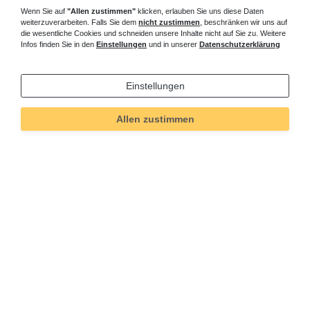
Wenn Sie auf
"Allen zustimmen"
klicken, erlauben Sie uns diese Daten
weiterzuverarbeiten. Falls Sie dem
nicht zustimmen
, beschränken wir uns auf
die wesentliche Cookies und schneiden unsere Inhalte nicht auf Sie zu. Weitere
Infos finden Sie in den
Einstellungen
und in unserer
Datenschutzerklärung
Einstellungen
Allen zustimmen
Technisches
Wert
Art.-ID
4977
Merkmal
Informationen
Versand und Zahlung
Bei Fragen helfen wir zum Ortstarif: