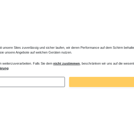
unsere Sites zuverlässig und sicher laufen, wir deren Performance auf dem Schirm behalten
 sie unsere Angebote auf welchen Geräten nutzen.
n weiterzuverarbeiten. Falls Sie dem
nicht zustimmen
, beschränken wir uns auf die wesent
ärung
rper Ventil-Set 3+4 Holzgriff
Gussheizkörper Ventil-Set 1+2 Handrad
 € *
188,00 € *
. MwSt.
zzgl.
Versandkosten
*
inkl. ges. MwSt.
zzgl.
Versandkosten
Zuletzt angesehene Artikel