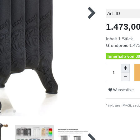
Technisches
Wert
Art.-ID
Merkmal
1.473,
Inhalt
1
Stück
Grundpreis
1.473
Innerhalb von 30
Wunschliste
* inkl. ges. MwSt. zzgl.