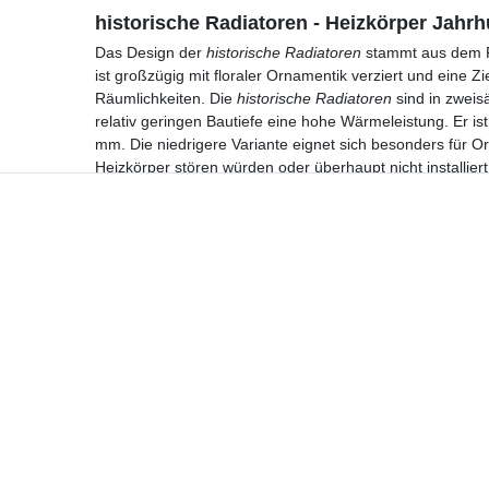
historische Radiatoren - Heizkörper Jah
Das Design der
historische Radiatoren
stammt aus dem Fr
ist großzügig mit floraler Ornamentik verziert und eine Z
Räumlichkeiten. Die
historische Radiatoren
sind in zweisä
relativ geringen Bautiefe eine hohe Wärmeleistung. Er i
mm. Die niedrigere Variante eignet sich besonders für 
Heizkörper stören würden oder überhaupt nicht installie
Hotline
Telefon:
02224 9806-116
E-Mail: bad-design-heizung@t-online.de