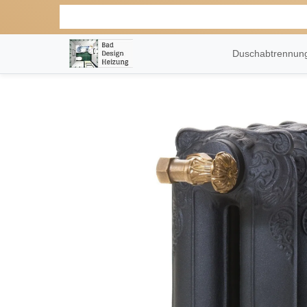
Duschabtrennu