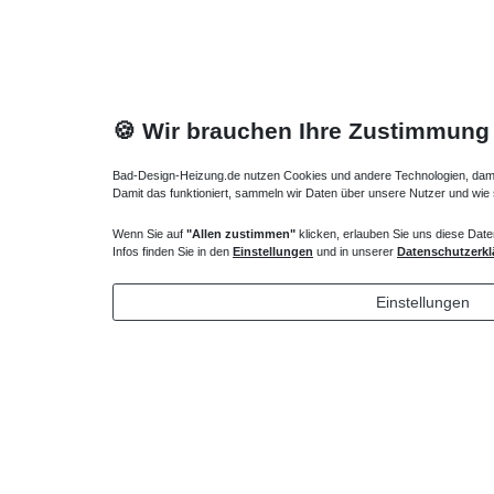
🍪 Wir brauchen Ihre Zustimmung
Bad-Design-Heizung.de nutzen Cookies und andere Technologien, damit 
Damit das funktioniert, sammeln wir Daten über unsere Nutzer und wie
Wenn Sie auf
"Allen zustimmen"
klicken, erlauben Sie uns diese Date
Infos finden Sie in den
Einstellungen
und in unserer
Datenschutzerkl
Gussheizkörper Ventil-Set 5+6 Thermostat
Gussheizkö
253,00 € *
246,00
Einstellungen
*
inkl. ges. MwSt.
zzgl.
Versandkosten
*
inkl. ges