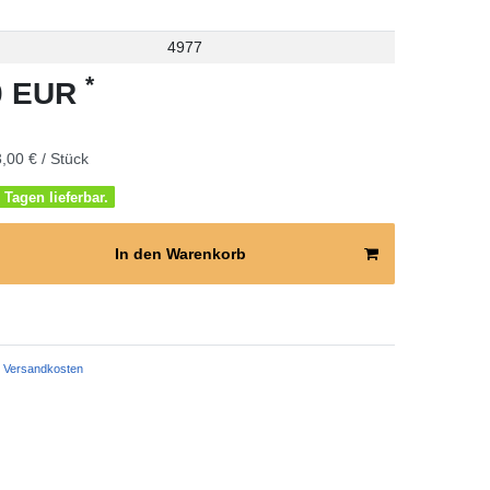
4977
*
00 EUR
,00 € / Stück
 Tagen lieferbar.
In den Warenkorb
Versandkosten