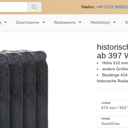
Telefon:
+49 2224 98061
ng
Duschwanne
Badewanne
Heizkörper
W
historis
ab 397 
Höhe 510 mm 
andere Größen
Baulänge 414
historische Radi
LÄNGE
FARBE