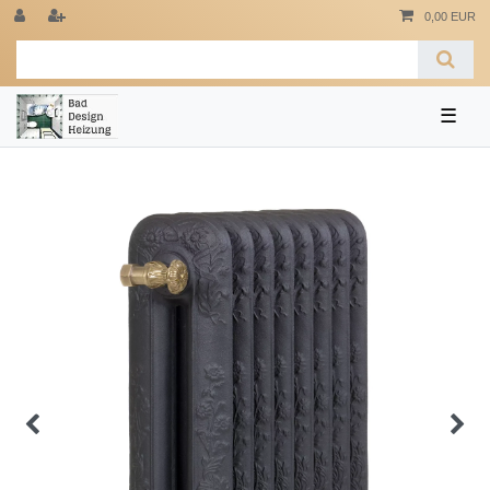
0,00 EUR
☰