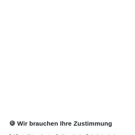
*
inkl. ges. MwSt.
zzgl.
Versandkosten
🍪 Wir brauchen Ihre Zustimmung