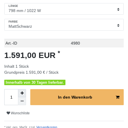
LÄNGE
FARBE
Technisches
Wert
Art.-ID
4980
Merkmal
*
1.591,00 EUR
Inhalt
1
Stück
Grundpreis
1.591,00 € / Stück
Innerhalb von 30 Tagen lieferbar.
In den Warenkorb
Wunschliste
* inkl. ges. MwSt. zzgl.
Versandkosten