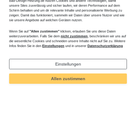
Bad-Design-Heizung.de nutzen Cookies und andere Technologien, damit
unsere Sites zuverlässig und sicher laufen, wir deren Performance auf dem
Schirm behalten und um dir relevante Inhalte und personalisierte Werbung zu
zeigen. Damit das funktioniert, sammeln wir Daten über unsere Nutzer und wie
sie unsere Angebote auf welchen Geräten nutzen.
Wenn Sie auf
"Allen zustimmen"
klicken, erlauben Sie uns diese Daten
weiterzuverarbeiten. Falls Sie dem
nicht zustimmen
, beschränken wir uns auf
die wesentliche Cookies und schneiden unsere Inhalte nicht auf Sie zu. Weitere
Infos finden Sie in den
Einstellungen
und in unserer
Datenschutzerklärung
Einstellungen
Allen zustimmen
Technisches
Wert
Art.-ID
4980
Merkmal