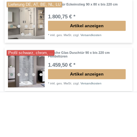
Lieferung DE, AT, BE, NL, LU
Drehfalttür Eckeinstieg 90 x 80 x bis 220 cm
1.800,75 € *
Artikel anzeigen
*
inkl. ges. MwSt.
zzgl.
Versandkosten
Profil schwarz, chrom, ...
Dusche Glas Duschtür 90 x bis 220 cm
Pendeltüren
1.459,50 € *
Artikel anzeigen
*
inkl. ges. MwSt.
zzgl.
Versandkosten