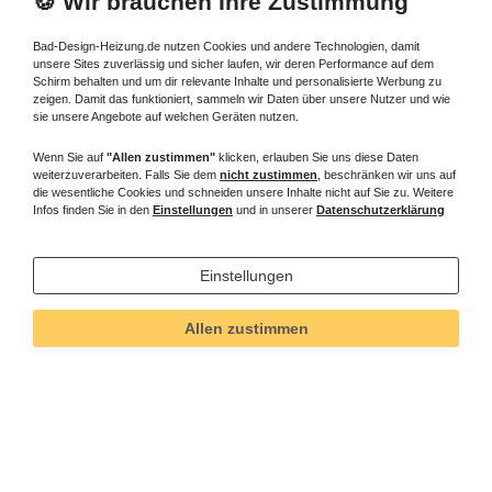
🍪 Wir brauchen Ihre Zustimmung
Bad-Design-Heizung.de nutzen Cookies und andere Technologien, damit
unsere Sites zuverlässig und sicher laufen, wir deren Performance auf dem
Schirm behalten und um dir relevante Inhalte und personalisierte Werbung zu
zeigen. Damit das funktioniert, sammeln wir Daten über unsere Nutzer und wie
sie unsere Angebote auf welchen Geräten nutzen.
Wenn Sie auf
"Allen zustimmen"
klicken, erlauben Sie uns diese Daten
weiterzuverarbeiten. Falls Sie dem
nicht zustimmen
, beschränken wir uns auf
die wesentliche Cookies und schneiden unsere Inhalte nicht auf Sie zu. Weitere
Infos finden Sie in den
Einstellungen
und in unserer
Datenschutzerklärung
Einstellungen
Allen zustimmen
Technisches
Wert
Art.-ID
5284
Merkmal
Informationen