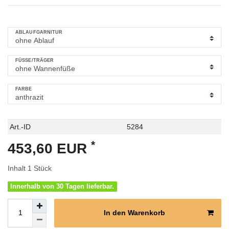
ABLAUFGARNITUR
FÜSSE/TRÄGER
FARBE
Technisches
Wert
Art.-ID
5284
Merkmal
*
453,60 EUR
Inhalt
1
Stück
Innerhalb von 30 Tagen lieferbar.
In den Warenkorb