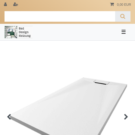
0,00 EUR
☰