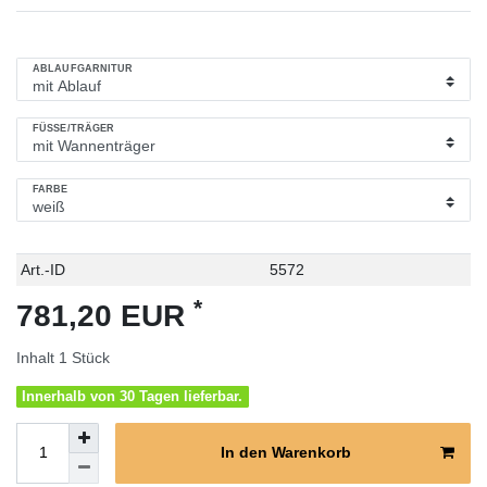
ABLAUFGARNITUR
FÜSSE/TRÄGER
FARBE
Technisches
Wert
Art.-ID
5572
Merkmal
*
781,20 EUR
Inhalt
1
Stück
Innerhalb von 30 Tagen lieferbar.
In den Warenkorb