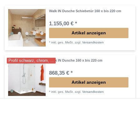
Walk IN Dusche Schiebetür 160 x bis 220 cm
1.155,00 € *
Artikel anzeigen
*
inkl. ges. MwSt.
zzgl.
Versandkosten
Profil schwarz, chrom, ...
Walk IN Dusche 160 x bis 220 cm
868,35 € *
Artikel anzeigen
*
inkl. ges. MwSt.
zzgl.
Versandkosten
Profil schwarz, chrom, ...
Duschtür Pendeltür mit Festteil 160 x bis 220
cm
1.529,85 € *
Artikel anzeigen