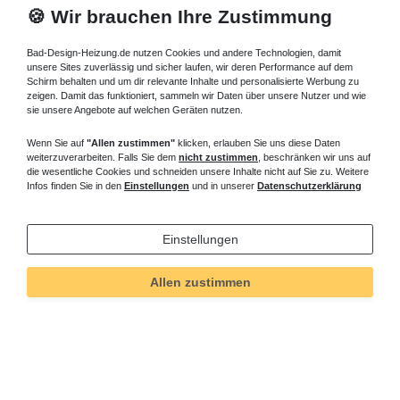
🍪 Wir brauchen Ihre Zustimmung
Bad-Design-Heizung.de nutzen Cookies und andere Technologien, damit
unsere Sites zuverlässig und sicher laufen, wir deren Performance auf dem
Schirm behalten und um dir relevante Inhalte und personalisierte Werbung zu
zeigen. Damit das funktioniert, sammeln wir Daten über unsere Nutzer und wie
sie unsere Angebote auf welchen Geräten nutzen.
Wenn Sie auf
"Allen zustimmen"
klicken, erlauben Sie uns diese Daten
weiterzuverarbeiten. Falls Sie dem
nicht zustimmen
, beschränken wir uns auf
die wesentliche Cookies und schneiden unsere Inhalte nicht auf Sie zu. Weitere
Infos finden Sie in den
Einstellungen
und in unserer
Datenschutzerklärung
Einstellungen
Allen zustimmen
Technisches
Wert
Art.-ID
5572
Merkmal