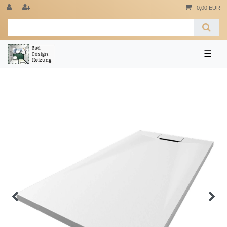
0,00 EUR
☰