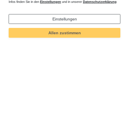
Infos finden Sie in den
Einstellungen
und in unserer
Datenschutzerklärung
Einstellungen
Allen zustimmen
Technisches
Wert
Art.-ID
5643
Merkmal
Informationen
Versand und Zahlung
Bei Fragen helfen wir zum Ortstarif:
Kontakt