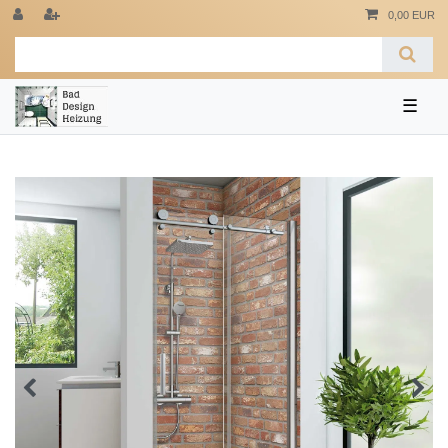
0,00 EUR
☰