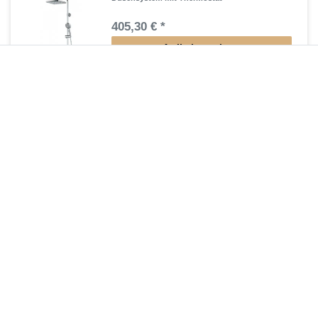
405,30 € *
Artikel anzeigen
*
inkl. ges. MwSt.
zzgl.
Versandkosten
Duschsäule ohne Brausebatterie
353,85 € *
Artikel anzeigen
*
inkl. ges. MwSt.
zzgl.
Versandkosten
Duschsäule ohne Armatur
353,85 € *
Artikel anzeigen
*
inkl. ges. MwSt.
zzgl.
Versandkosten