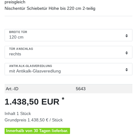
preisgleich
Nischentür Schiebetür Höhe bis 220 cm 2-teilig
BREITE TÜR
TÜR ANSCHLAG
ANTIKALK-GLASVEREDLUNG
Technisches
Wert
Art.-ID
5643
Merkmal
*
1.438,50 EUR
Inhalt
1
Stück
Grundpreis
1.438,50 € / Stück
Innerhalb von 30 Tagen lieferbar.