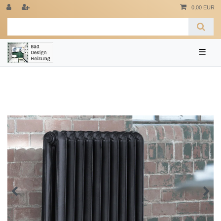
0,00 EUR
☰