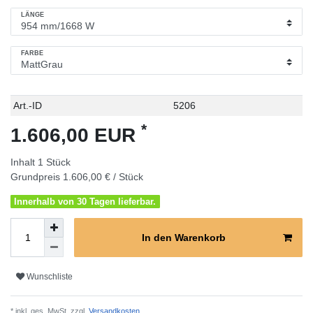
LÄNGE
FARBE
Technisches
Wert
Art.-ID
5206
Merkmal
*
1.606,00 EUR
Inhalt
1
Stück
Grundpreis
1.606,00 € / Stück
Innerhalb von 30 Tagen lieferbar.
In den Warenkorb
Wunschliste
* inkl. ges. MwSt. zzgl.
Versandkosten