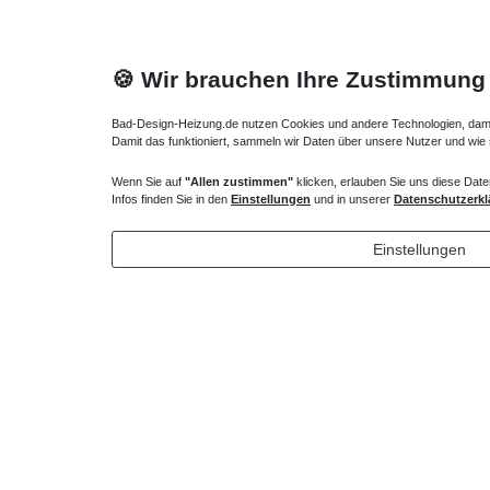
🍪 Wir brauchen Ihre Zustimmung
Bad-Design-Heizung.de nutzen Cookies und andere Technologien, damit 
Damit das funktioniert, sammeln wir Daten über unsere Nutzer und wie
Wenn Sie auf
"Allen zustimmen"
klicken, erlauben Sie uns diese Date
Duschsäule mit Einhebelmischer
Duschsäul
Infos finden Sie in den
Einstellungen
und in unserer
Datenschutzerkl
405,30 € *
488,25
Einstellungen
*
inkl. ges. MwSt.
zzgl.
Versandkosten
*
inkl. ges
Profil schwarz, chrom, ...