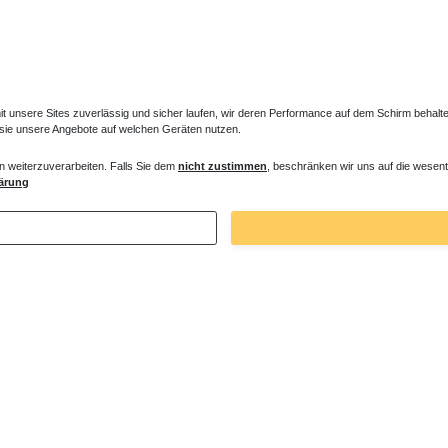
unsere Sites zuverlässig und sicher laufen, wir deren Performance auf dem Schirm behalten
 sie unsere Angebote auf welchen Geräten nutzen.
n weiterzuverarbeiten. Falls Sie dem
nicht zustimmen
, beschränken wir uns auf die wesent
e mit Thermostat
Duschsäule ohne Armatur
ärung
 € *
353,85 € *
. MwSt.
zzgl.
Versandkosten
*
inkl. ges. MwSt.
zzgl.
Versandkosten
Zuletzt angesehene Artikel