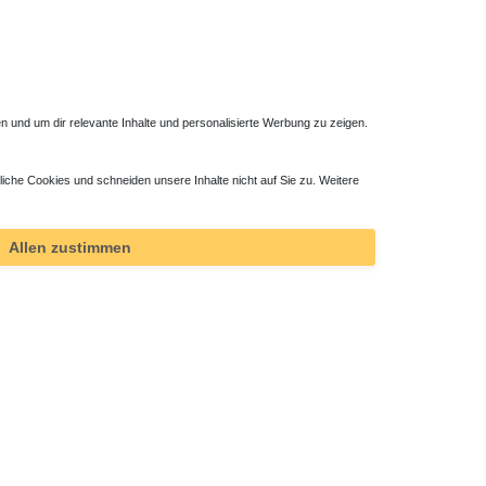
 und um dir relevante Inhalte und personalisierte Werbung zu zeigen.
liche Cookies und schneiden unsere Inhalte nicht auf Sie zu. Weitere
Duschsystem mit Einhebelmischer
365,40 € *
Allen zustimmen
*
inkl. ges. MwSt.
zzgl.
Versandkosten