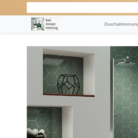
Duschabtrennu