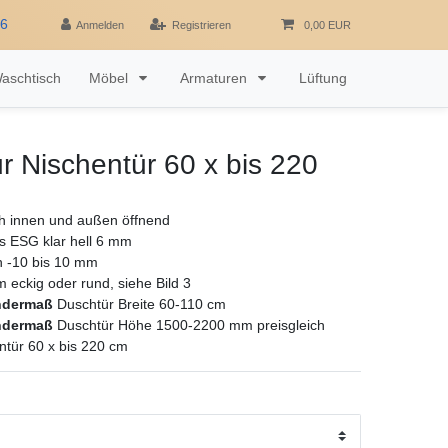
16
Anmelden
Registrieren
0,00 EUR
aschtisch
Möbel
Armaturen
Lüftung
r Nischentür 60 x bis 220
h innen und außen öffnend
as ESG klar hell 6 mm
ch -10 bis 10 mm
rm eckig oder rund, siehe Bild 3
ndermaß
Duschtür Breite 60-110 cm
ndermaß
Duschtür Höhe 1500-2200 mm preisgleich
ntür 60 x bis 220 cm