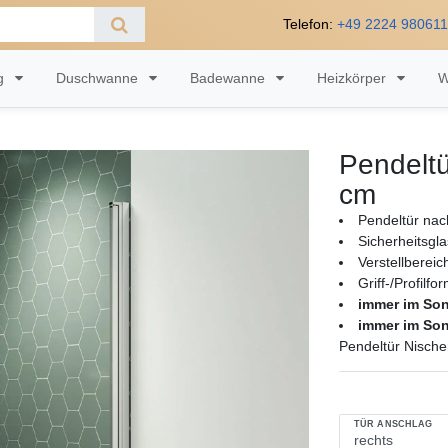
Telefon:
+49 2224 98061
ng
Duschwanne
Badewanne
Heizkörper
W
Pendeltü
cm
Pendeltür nac
Sicherheitsgl
Verstellberei
Griff-/Profilfo
immer im So
immer im So
Pendeltür Nische
TÜR ANSCHLAG