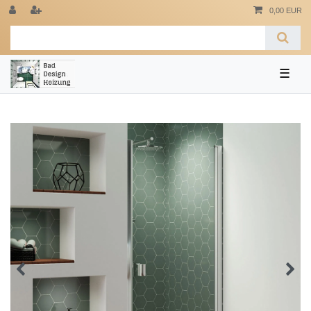
0,00 EUR
☰