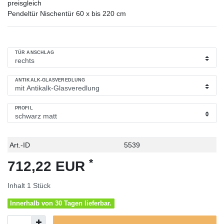
preisgleich
Pendeltür Nischentür 60 x bis 220 cm
TÜR ANSCHLAG
ANTIKALK-GLASVEREDLUNG
PROFIL
Technisches
Wert
Art.-ID
5539
Merkmal
*
712,22 EUR
Inhalt
1
Stück
Innerhalb von 30 Tagen lieferbar.