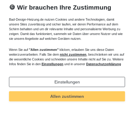
🍪 Wir brauchen Ihre Zustimmung
Bad-Design-Heizung.de nutzen Cookies und andere Technologien, damit
unsere Sites zuverlässig und sicher laufen, wir deren Performance auf dem
Schirm behalten und um dir relevante Inhalte und personalisierte Werbung zu
zeigen. Damit das funktioniert, sammeln wir Daten über unsere Nutzer und wie
sie unsere Angebote auf welchen Geräten nutzen.
Wenn Sie auf
"Allen zustimmen"
klicken, erlauben Sie uns diese Daten
weiterzuverarbeiten. Falls Sie dem
nicht zustimmen
, beschränken wir uns auf
die wesentliche Cookies und schneiden unsere Inhalte nicht auf Sie zu. Weitere
Infos finden Sie in den
Einstellungen
und in unserer
Datenschutzerklärung
Einstellungen
Allen zustimmen
Technisches
Wert
Art.-ID
5539
Merkmal