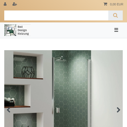
0,00 EUR
☰