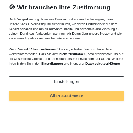
🍪 Wir brauchen Ihre Zustimmung
Bad-Design-Heizung.de nutzen Cookies und andere Technologien, damit
unsere Sites zuverlässig und sicher laufen, wir deren Performance auf dem
Schirm behalten und um dir relevante Inhalte und personalisierte Werbung zu
zeigen. Damit das funktioniert, sammeln wir Daten über unsere Nutzer und wie
sie unsere Angebote auf welchen Geräten nutzen.
Wenn Sie auf
"Allen zustimmen"
klicken, erlauben Sie uns diese Daten
weiterzuverarbeiten. Falls Sie dem
nicht zustimmen
, beschränken wir uns auf
die wesentliche Cookies und schneiden unsere Inhalte nicht auf Sie zu. Weitere
Infos finden Sie in den
Einstellungen
und in unserer
Datenschutzerklärung
Einstellungen
Allen zustimmen
Technisches
Wert
Art.-ID
5538
Merkmal