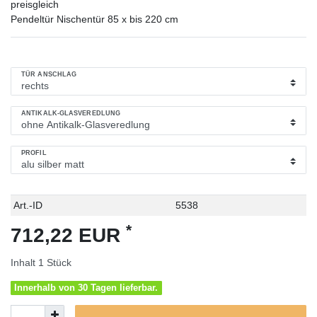
preisgleich
Pendeltür Nischentür 85 x bis 220 cm
TÜR ANSCHLAG
ANTIKALK-GLASVEREDLUNG
PROFIL
Technisches
Wert
Art.-ID
5538
Merkmal
*
712,22 EUR
Inhalt
1
Stück
Innerhalb von 30 Tagen lieferbar.